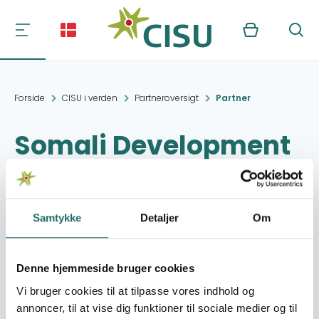
Kurv
Søg
Forside
CISU i verden
Partneroversigt
Partner
Somali Development
and Rehabilitation
Orgaization (SDRO)
Samtykke
Detaljer
Om
Kontakt:
Main Office: Sub-Office:
Sub-office MOGADISHU
Denne hjemmeside bruger cookies
sdro_org@yahoo.com
Vi bruger cookies til at tilpasse vores indhold og
annoncer, til at vise dig funktioner til sociale medier og til