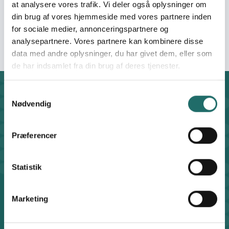
Organisation:
Somalisk Forening for
at analysere vores trafik. Vi deler også oplysninger om
Genopbygning
din brug af vores hjemmeside med vores partnere inden
(OFROSOM)
for sociale medier, annonceringspartnere og
analysepartnere. Vores partnere kan kombinere disse
data med andre oplysninger, du har givet dem, eller som
de har indsamlet fra din brug af deres tjenester.
Samtykkevalg
Kontakt
Nødvendig
CISU - Civilsamfund i Udvikling
Klosterport 4x, 8000 Aarhus
Kontakt sekretariatet på hverdage kl. 10-14 på:
Præferencer
8612 0342
cisu@cisu.dk
Statistik
Facebook
LinkedIn
Instagram
X
Genveje
Marketing
Find medarbejder
Artikler