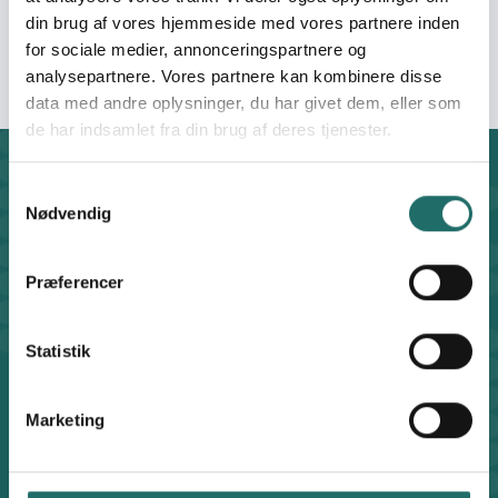
Tamales Youth Home
din brug af vores hjemmeside med vores partnere inden
Cultural Group, Ghana
for sociale medier, annonceringspartnere og
analysepartnere. Vores partnere kan kombinere disse
data med andre oplysninger, du har givet dem, eller som
de har indsamlet fra din brug af deres tjenester.
Kontakt
Samtykkevalg
CISU - Civilsamfund i Udvikling
Nødvendig
Klosterport 4x, 8000 Aarhus
Kontakt sekretariatet på hverdage kl. 10-14 på:
Præferencer
8612 0342
cisu@cisu.dk
Statistik
Facebook
LinkedIn
Instagram
X
Genveje
Marketing
Find medarbejder
Artikler
Adfærdskodeks