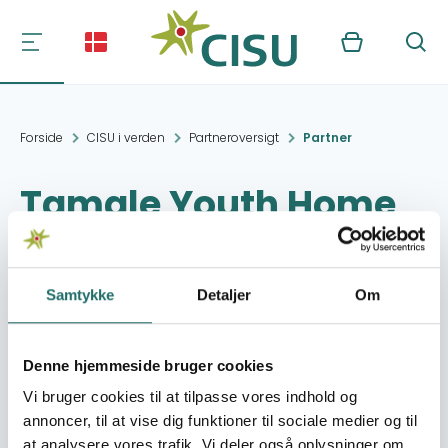
Kurv
Søg
Forside
CISU i verden
Partneroversigt
Partner
Tamale Youth Home
Cultural Group
(TYHCG)
Samtykke
Detaljer
Om
Kontakt:
Tamale
Denne hjemmeside bruger cookies
Abramanta@hotmail.com
Vi bruger cookies til at tilpasse vores indhold og
annoncer, til at vise dig funktioner til sociale medier og til
Organisation:
Foreningen til støtte for
at analysere vores trafik. Vi deler også oplysninger om