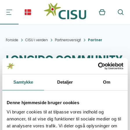
Kurv
Søg
Forside
CISU i verden
Partneroversigt
Partner
LONGIDO COMMUNITY
INTEGRATED
PROGRAM -LOOCIP
Samtykke
Detaljer
Om
Kontakt:
LONGIDO
Denne hjemmeside bruger cookies
esupat_3@yahoo.com
Vi bruger cookies til at tilpasse vores indhold og
annoncer, til at vise dig funktioner til sociale medier og til
Organisation:
Tanzanians in Denmark
at analysere vores trafik. Vi deler også oplysninger om