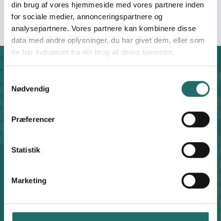
(TANDEN)
din brug af vores hjemmeside med vores partnere inden
for sociale medier, annonceringspartnere og
analysepartnere. Vores partnere kan kombinere disse
data med andre oplysninger, du har givet dem, eller som
de har indsamlet fra din brug af deres tjenester.
Kontakt
Samtykkevalg
CISU - Civilsamfund i Udvikling
Nødvendig
Klosterport 4x, 8000 Aarhus
Kontakt sekretariatet på hverdage kl. 10-14 på:
8612 0342
Præferencer
cisu@cisu.dk
Facebook
LinkedIn
Instagram
X
Statistik
Genveje
Find medarbejder
Marketing
Artikler
Adfærdskodeks
Indgiv en klage