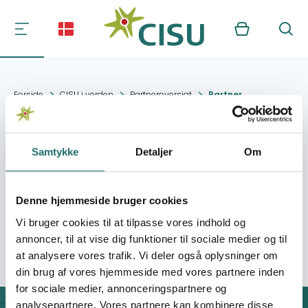
Kurv
Søg
Forside
CISU i verden
Partneroversigt
Partner
Thabang Society
Samtykke
Detaljer
Om
Kontakt:
Thabang
Denne hjemmeside bruger cookies
Vi bruger cookies til at tilpasse vores indhold og
Organisation:
Dansk Folkehjælp - DFH
annoncer, til at vise dig funktioner til sociale medier og til
at analysere vores trafik. Vi deler også oplysninger om
din brug af vores hjemmeside med vores partnere inden
for sociale medier, annonceringspartnere og
analysepartnere. Vores partnere kan kombinere disse