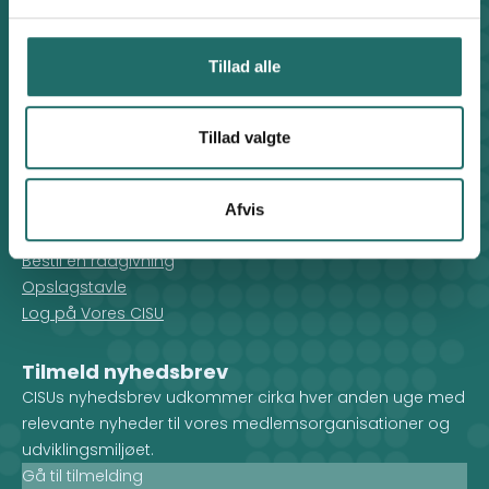
Find medarbejder
Artikler
Tillad alle
Adfærdskodeks
Indgiv en klage
Persondatapolitik
Tillad valgte
Cookiepolitik
For medlemmer
Afvis
Rådgivning
Bestil en rådgivning
Opslagstavle
Log på Vores CISU
Tilmeld nyhedsbrev
CISUs nyhedsbrev udkommer cirka hver anden uge med
relevante nyheder til vores medlemsorganisationer og
udviklingsmiljøet.
Gå til tilmelding