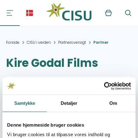
Kurv
Søg
Forside
CISU i verden
Partneroversigt
Partner
Kire Godal Films
Kontakt:
PO Box 236, Karen
00502 Nairobi
+254 (0) 722519748
Samtykke
Detaljer
Om
info@kiregodal.com
https://www.kiregodal.com
Denne hjemmeside bruger cookies
Organisation:
Philp Pictures
Vi bruger cookies til at tilpasse vores indhold og