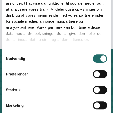
annoncer, til at vise dig funktioner til sociale medier og til
Film production. Based in Kenya, Kire Godal creates
at analysere vores trafik. Vi deler også oplysninger om
global award winning films, content & series on people,
din brug af vores hjemmeside med vores partnere inden
places & wildlife for Nat Geo Wild / National Geographic /
for sociale medier, annonceringspartnere og
Discovery / The Africa Channel / BBC / Amazon Prime /
analysepartnere. Vores partnere kan kombinere disse
UN / & Ethnographic Museum Installations.
data med andre oplysninger, du har givet dem, eller som
de har indsamlet fra din brug af deres tjenester.
Samtykkevalg
Nødvendig
Kontakt
CISU - Civilsamfund i Udvikling
Præferencer
Klosterport 4x, 8000 Aarhus
Kontakt sekretariatet på hverdage kl. 10-14 på:
8612 0342
Statistik
cisu@cisu.dk
Facebook
LinkedIn
Instagram
X
Marketing
Genveje