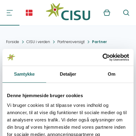
Kurv
Søg
Forside
CISU i verden
Partneroversigt
Partner
Ghana Health Service
Samtykke
Detaljer
Om
Kontakt:
Kumasi
Denne hjemmeside bruger cookies
Organisation:
ICOEPH – DASAM (Dansk
Vi bruger cookies til at tilpasse vores indhold og
Selskab for Miljø- og
annoncer, til at vise dig funktioner til sociale medier og til
Arbejdsmedicin)
at analysere vores trafik. Vi deler også oplysninger om
din brug af vores hjemmeside med vores partnere inden
for sociale medier, annonceringspartnere og