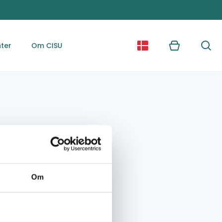
ter
Om CISU
Kurv
Søg
Om