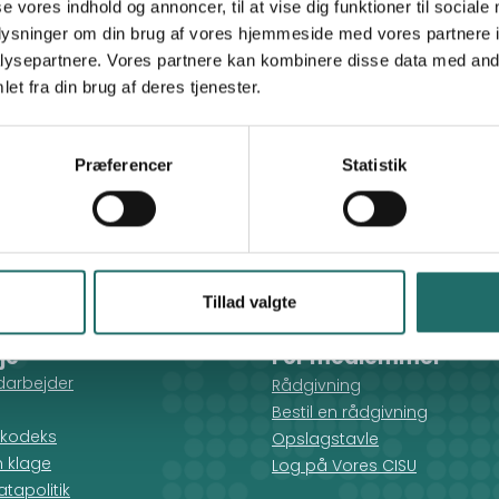
se vores indhold og annoncer, til at vise dig funktioner til sociale
GURYASAMO
oplysninger om din brug af vores hjemmeside med vores partnere i
ysepartnere. Vores partnere kan kombinere disse data med andr
et fra din brug af deres tjenester.
Præferencer
Statistik
Tillad valgte
je
For medlemmer
darbejder
Rådgivning
Bestil en rådgivning
kodeks
Opslagstavle
n klage
Log på Vores CISU
tapolitik