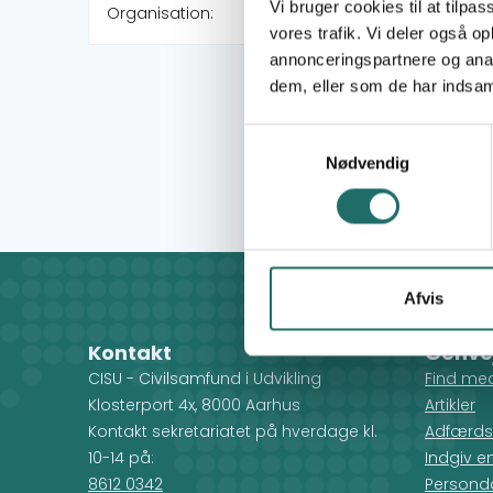
Vi bruger cookies til at tilpas
Organisation:
vores trafik. Vi deler også 
annonceringspartnere og anal
dem, eller som de har indsaml
Samtykkevalg
Nødvendig
Afvis
Kontakt
Genve
CISU - Civilsamfund i Udvikling
Find me
Klosterport 4x, 8000 Aarhus
Artikler
Kontakt sekretariatet på hverdage kl.
Adfærds
10-14 på:
Indgiv e
8612 0342
Personda