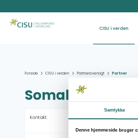
CISU i verden
Forside
CISU i verden
Partneroversigt
Partner
Somali FairFish
Samtykke
Kontakt:
Denne hjemmeside bruger c