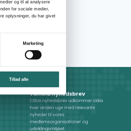
 medier og til at analysere
nden for sociale medier,
e oplysninger, du har givet
Marketing
Tillad alle
Tilmeld nyhedsbrev
CISUs nyhedsbrev udkommer cirka
hver anden uge med relevante
nyheder til vores
medlemsorganisationer og
udviklingsmiljøet.