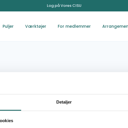
Log på Vores CISU
Puljer
Værktøjer
For medlemmer
Arrangemen
ing
Detaljer
Bygmestervej 57, 2400 København NV
jch@fairfishing.org
ookies