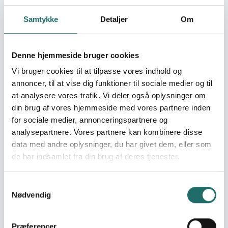
“Babdabo NGO organization 
Samtykke
Detaljer
Om
Organisation:
Dansomala forening
Denne hjemmeside bruger cookies
Bevillinger:
Dansomala - 22-016-AA
renovation of water well
Vi bruger cookies til at tilpasse vores indhold og
in Xargaga
annoncer, til at vise dig funktioner til sociale medier og til
at analysere vores trafik. Vi deler også oplysninger om
din brug af vores hjemmeside med vores partnere inden
History of the Badbado organization has started with
for sociale medier, annonceringspartnere og
small one room offices in las-anod. Since then,
analysepartnere. Vores partnere kan kombinere disse
organization has impelimited a number of projects
data med andre oplysninger, du har givet dem, eller som
uncluding humanitarian reief, equipping hospital,
de har indsamlet fra din brug af deres tjenester.
rehabilitation village schools abd building health center
and more than these projects has written. Purpose of
the badbado organization is enhacing quality of live
Samtykkevalg
such as povertyreduction, fithing hunger promoting
Nødvendig
childeducation and encouraging income generating
activities.
Præferencer