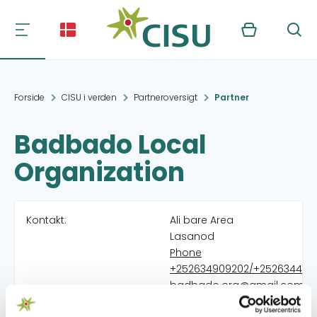
Kurv
Søg
Forside
CISU i verden
Partneroversigt
Partner
Badbado Local
Organization
Kontakt:
Ali bare Area
Lasanod
Phone
+252634909202/+252634495
badbado.org@gmail.com
http://Facebook Page