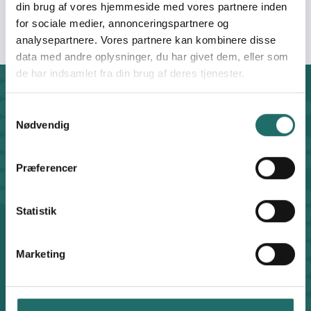
Forbund
din brug af vores hjemmeside med vores partnere inden
for sociale medier, annonceringspartnere og
analysepartnere. Vores partnere kan kombinere disse
data med andre oplysninger, du har givet dem, eller som
de har indsamlet fra din brug af deres tjenester.
Kontakt
Samtykkevalg
CISU - Civilsamfund i Udvikling
Nødvendig
Klosterport 4x, 8000 Aarhus
Kontakt sekretariatet på hverdage kl. 10-14 på:
8612 0342
Præferencer
cisu@cisu.dk
Facebook
LinkedIn
Instagram
X
Statistik
Genveje
Find medarbejder
Marketing
Artikler
Adfærdskodeks
Indgiv en klage