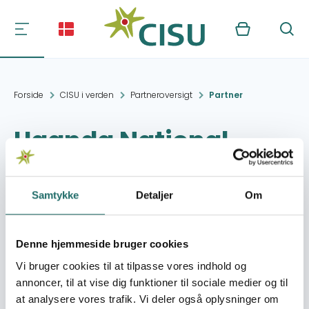
Kurv
Søg
Forside
CISU i verden
Partneroversigt
Partner
Uganda National
Action on Physical
Disablility (UNAPD)
Samtykke
Detaljer
Om
Kontakt:
PMB TUC Post Office,
Denne hjemmeside bruger cookies
Accra
Vi bruger cookies til at tilpasse vores indhold og
annoncer, til at vise dig funktioner til sociale medier og til
Organisation:
Dansk Handicap
at analysere vores trafik. Vi deler også oplysninger om