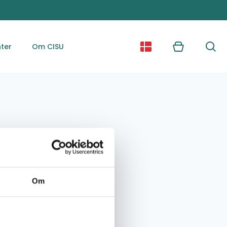
ter
Om CISU
Kurv
Søg
Om