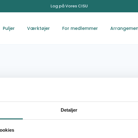
Log på Vores CISU
Puljer
Værktøjer
For medlemmer
Arrangemen
ment and
Trust (YET)
Detaljer
ookies
Haare