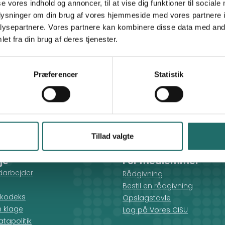
yetprogramme@gmail.com
se vores indhold og annoncer, til at vise dig funktioner til sociale
oplysninger om din brug af vores hjemmeside med vores partnere i
ysepartnere. Vores partnere kan kombinere disse data med andr
DUF - Dansk Ungdoms Fællesråd
et fra din brug af deres tjenester.
Præferencer
Statistik
Tillad valgte
je
For medlemmer
darbejder
Rådgivning
Bestil en rådgivning
kodeks
Opslagstavle
n klage
Log på Vores CISU
tapolitik