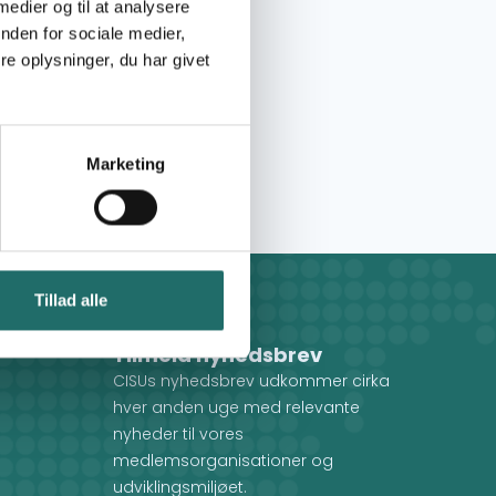
 medier og til at analysere
nden for sociale medier,
e oplysninger, du har givet
Marketing
Tillad alle
Tilmeld nyhedsbrev
CISUs nyhedsbrev udkommer cirka
hver anden uge med relevante
nyheder til vores
medlemsorganisationer og
udviklingsmiljøet.