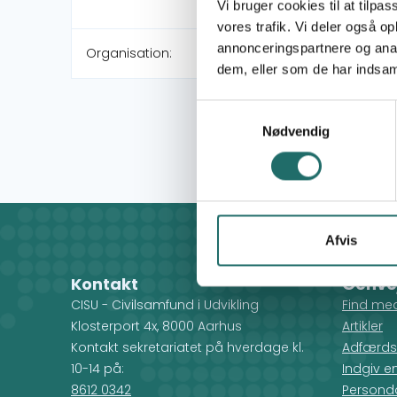
Vi bruger cookies til at tilpas
vores trafik. Vi deler også 
annonceringspartnere og anal
Organisation:
dem, eller som de har indsaml
Samtykkevalg
Nødvendig
Afvis
Kontakt
Genve
CISU - Civilsamfund i Udvikling
Find me
Klosterport 4x, 8000 Aarhus
Artikler
Kontakt sekretariatet på hverdage kl.
Adfærds
10-14 på:
Indgiv e
8612 0342
Personda