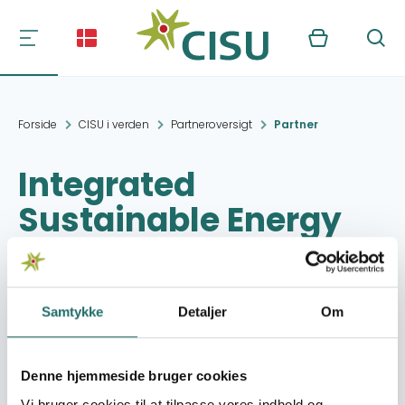
Kurv
Søg
Forside
CISU i verden
Partneroversigt
Partner
Integrated
Sustainable Energy
and Ecological
Development
Association (INSEDA)
Samtykke
Detaljer
Om
Denne hjemmeside bruger cookies
Kontakt:
Z A-5, First Floor,
Vi bruger cookies til at tilpasse vores indhold og