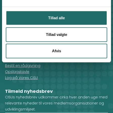
Genveje
Find medarbejder
Artikler
Tillad alle
Adfærdskodeks
Indgiv en klage
Persondatapolitik
Tillad valgte
Cookiepolitik
Afvis
For medlemmer
Rådgivning
Bestil en rådgivning
Opslagstavle
Log på Vores CISU
Tilmeld nyhedsbrev
CISUs nyhedsbrev udkommer cirka hver anden uge med
relevante nyheder til vores medlemsorganisationer og
udviklingsmiljøet.