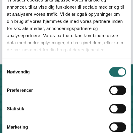
Asalatpur, Janakpuri, New
annoncer, til at vise dig funktioner til sociale medier og til
Delhi-110058
at analysere vores trafik. Vi deler også oplysninger om
ray.myles06@gmail.com;
inseda@inforse.org
din brug af vores hjemmeside med vores partnere inden
for sociale medier, annonceringspartnere og
analysepartnere. Vores partnere kan kombinere disse
Organisation:
VedvarendeEnergi
data med andre oplysninger, du har givet dem, eller som
de har indsamlet fra din brug af deres tjenester.
Samtykkevalg
Nødvendig
Kontakt
CISU - Civilsamfund i Udvikling
Præferencer
Klosterport 4x, 8000 Aarhus
Kontakt sekretariatet på hverdage kl. 10-14 på:
8612 0342
Statistik
cisu@cisu.dk
Facebook
LinkedIn
Instagram
X
Marketing