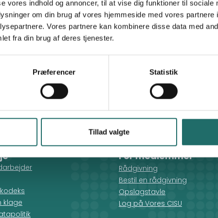
samnmgin@gmail.com
se vores indhold og annoncer, til at vise dig funktioner til sociale
oplysninger om din brug af vores hjemmeside med vores partnere i
ysepartnere. Vores partnere kan kombinere disse data med andr
Global Aktion - Mennesker & miljø før profit
et fra din brug af deres tjenester.
Præferencer
Statistik
Tillad valgte
je
For medlemmer
darbejder
Rådgivning
Bestil en rådgivning
kodeks
Opslagstavle
n klage
Log på Vores CISU
tapolitik