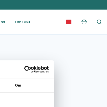
ter
Om CISU
Kurv
Søg
Om