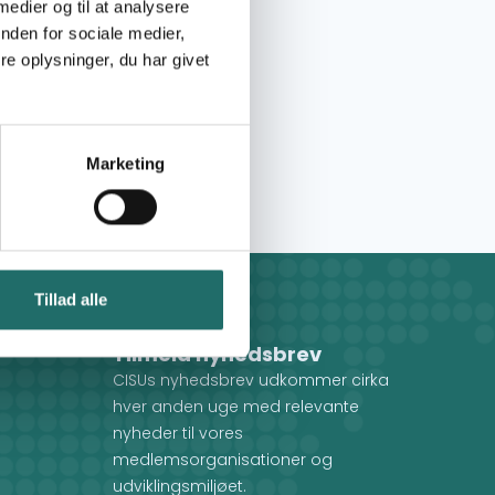
 medier og til at analysere
nden for sociale medier,
e oplysninger, du har givet
Marketing
Tillad alle
Tilmeld nyhedsbrev
CISUs nyhedsbrev udkommer cirka
hver anden uge med relevante
nyheder til vores
medlemsorganisationer og
udviklingsmiljøet.