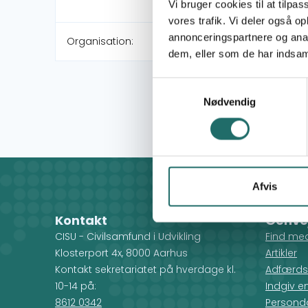
Vi bruger cookies til at tilpas
vores trafik. Vi deler også 
annonceringspartnere og anal
Organisation:
dem, eller som de har indsaml
Samtykkevalg
Nødvendig
Afvis
Kontakt
Genve
CISU - Civilsamfund i Udvikling
Find me
Klosterport 4x, 8000 Aarhus
Artikler
Kontakt sekretariatet på hverdage kl.
Adfærds
10-14 på:
Indgiv e
8612 0342
Personda