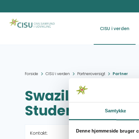
CISU i verden
Forside
CISU i verden
Partneroversigt
Partner
Swaziland Natio
Students og Yo
Samtykke
Denne hjemmeside bruger c
Kontakt: