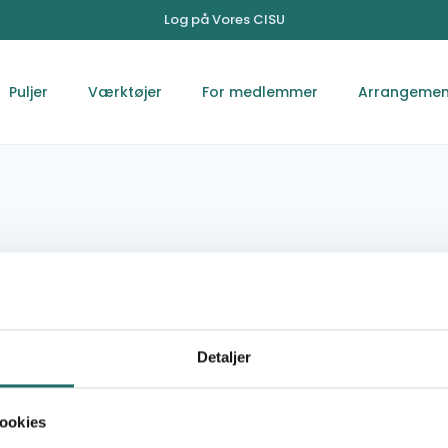
Log på Vores CISU
Puljer
Værktøjer
For medlemmer
Arrangemen
nal Union of
uth Forum
Detaljer
ookies
Nkoseluhlaza Street