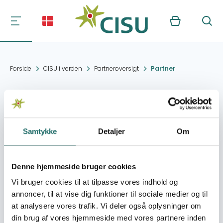
Kurv
Søg
Forside
CISU i verden
Partneroversigt
Partner
Girls Power Initiative
(GPI)
Samtykke
Detaljer
Om
Kontakt:
Anyamurua Recidential
Estate, Atimbo Road,
Denne hjemmeside bruger cookies
Calabar
Vi bruger cookies til at tilpasse vores indhold og
annoncer, til at vise dig funktioner til sociale medier og til
Organisation:
HopeNow
at analysere vores trafik. Vi deler også oplysninger om
din brug af vores hjemmeside med vores partnere inden