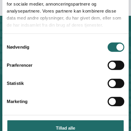
for sociale medier, annonceringspartnere og
analysepartnere. Vores partnere kan kombinere disse
data med andre oplysninger, du har givet dem, eller som
de har indsamlet fra din brug af deres tjenester.
Kontakt
CISU - Civilsamfund i Udvikling
Samtykkevalg
Klosterport 4x, 8000 Aarhus
Nødvendig
Kontakt sekretariatet på hverdage kl. 10-14 på:
8612 0342
Præferencer
cisu@cisu.dk
Facebook
LinkedIn
Instagram
X
Statistik
Genveje
Find medarbejder
Artikler
Marketing
Adfærdskodeks
Indgiv en klage
Persondatapolitik
Tillad alle
Cookiepolitik