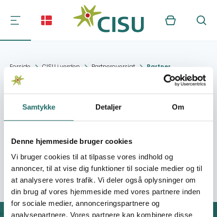
Kurv
Søg
Forside
CISU i verden
Partneroversigt
Partner
ADRA Zimbabwe
Samtykke
Detaljer
Om
Kontakt:
5 Cecil Rd, Harare
Denne hjemmeside bruger cookies
Vi bruger cookies til at tilpasse vores indhold og
Organisation:
ADRA Danmark
annoncer, til at vise dig funktioner til sociale medier og til
at analysere vores trafik. Vi deler også oplysninger om
din brug af vores hjemmeside med vores partnere inden
for sociale medier, annonceringspartnere og
analysepartnere. Vores partnere kan kombinere disse