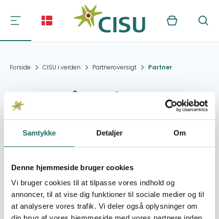
Kurv
Søg
Forside
CISU i verden
Partneroversigt
Partner
Ældrerådet i
Masailandsbyen
Lengasti
Samtykke
Detaljer
Om
Denne hjemmeside bruger cookies
Kontakt:
Lengasti, Kilimanjaro
jahks@stofanet.dk
Vi bruger cookies til at tilpasse vores indhold og
annoncer, til at vise dig funktioner til sociale medier og til
at analysere vores trafik. Vi deler også oplysninger om
Organisation:
Masaibarn
din brug af vores hjemmeside med vores partnere inden