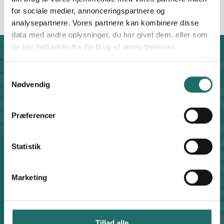
for sociale medier, annonceringspartnere og
analysepartnere. Vores partnere kan kombinere disse
data med andre oplysninger, du har givet dem, eller som
de har indsamlet fra din brug af deres tjenester.
Kontakt
CISU - Civilsamfund i Udvikling
Samtykkevalg
Klosterport 4x, 8000 Aarhus
Nødvendig
Kontakt sekretariatet på hverdage kl. 10-14 på:
8612 0342
Præferencer
cisu@cisu.dk
Facebook
LinkedIn
Instagram
X
Statistik
Genveje
Find medarbejder
Marketing
Artikler
Adfærdskodeks
Indgiv en klage
Persondatapolitik
Tillad alle