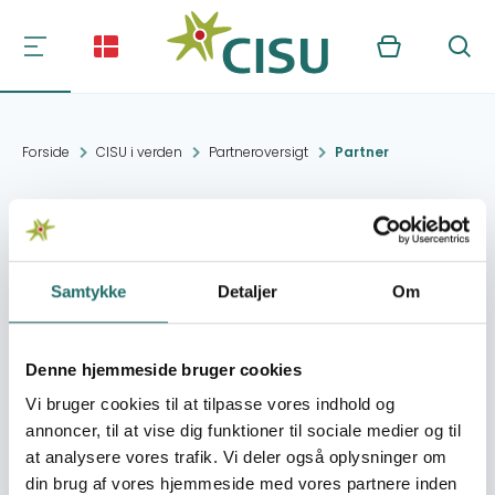
Kurv
Søg
Forside
CISU i verden
Partneroversigt
Partner
AFRICA 2000
NETWORK UGANDA
Samtykke
Detaljer
Om
Kontakt:
70 Bukoto St, Kampala
ckyeswa@a2n.org.ug
Denne hjemmeside bruger cookies
Vi bruger cookies til at tilpasse vores indhold og
Organisation:
Økologisk
annoncer, til at vise dig funktioner til sociale medier og til
Landsforening
at analysere vores trafik. Vi deler også oplysninger om
din brug af vores hjemmeside med vores partnere inden