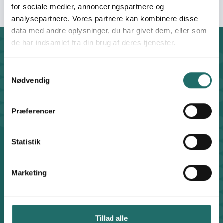
for sociale medier, annonceringspartnere og
analysepartnere. Vores partnere kan kombinere disse
data med andre oplysninger, du har givet dem, eller som
de har indsamlet fra din brug af deres tjenester.
Kontakt
CISU - Civilsamfund i Udvikling
Samtykkevalg
Klosterport 4x, 8000 Aarhus
Nødvendig
Kontakt sekretariatet på hverdage kl. 10-14 på:
8612 0342
Præferencer
cisu@cisu.dk
Facebook
LinkedIn
Instagram
X
Statistik
Genveje
Find medarbejder
Artikler
Marketing
Adfærdskodeks
Indgiv en klage
Persondatapolitik
Tillad alle
Cookiepolitik