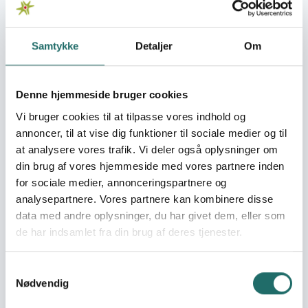
Organisation:
Den selvejende
institution fix+foxy
Samtykke
Detaljer
Om
Kininso is a creative and cultural organization that aims
Denne hjemmeside bruger cookies
to inspire greatness and make relevant statements
through storytelling and deep-rooted research into
Vi bruger cookies til at tilpasse vores indhold og
African culture and tradition. We aim to create a unique
annoncer, til at vise dig funktioner til sociale medier og til
storytelling technique and innovate new performance
at analysere vores trafik. Vi deler også oplysninger om
styles. As storytellers, we entertain, inform, educate,
din brug af vores hjemmeside med vores partnere inden
challenge, and transform our communities' intellectual,
for sociale medier, annonceringspartnere og
social, and cultural perspectives. We are an inclusive
analysepartnere. Vores partnere kan kombinere disse
hub that utilizes creativity, technology, stories, and
data med andre oplysninger, du har givet dem, eller som
design innovation to tell authentic African and
de har indsamlet fra din brug af deres tjenester.
contemporary stories, challenge the status quo, and
shift perception. We have trained and supported young
people locally and internationally in diverse creative
Samtykkevalg
Nødvendig
endeavors, expanding their knowledge of the business of
creativity. We focus on development and process