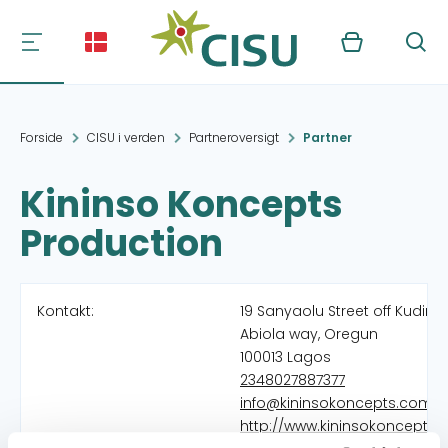
Kurv
Søg
Forside
CISU i verden
Partneroversigt
Partner
Kininso Koncepts
Production
Kontakt:
19 Sanyaolu Street off Kudirat
Abiola way, Oregun
100013 Lagos
2348027887377
info@kininsokoncepts.com
http://www.kininsokoncepts