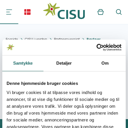
Kurv
Søg
Forside
CISU i verden
Partneroversigt
Partner
Cimas, DJ (Ecuador)
Samtykke
Detaljer
Om
Kontakt:
Denne hjemmeside bruger cookies
Vi bruger cookies til at tilpasse vores indhold og
Organisation:
Axis
annoncer, til at vise dig funktioner til sociale medier og til
at analysere vores trafik. Vi deler også oplysninger om
din brug af vores hjemmeside med vores partnere inden
for sociale medier, annonceringspartnere og
analysepartnere. Vores partnere kan kombinere disse