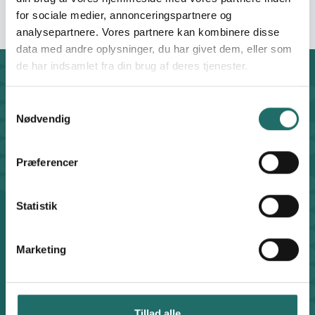
for sociale medier, annonceringspartnere og
analysepartnere. Vores partnere kan kombinere disse
data med andre oplysninger, du har givet dem, eller som
de har indsamlet fra din brug af deres tjenester.
Kontakt
CISU - Civilsamfund i Udvikling
Samtykkevalg
Klosterport 4x, 8000 Aarhus
Nødvendig
Kontakt sekretariatet på hverdage kl. 10-14 på:
8612 0342
Præferencer
cisu@cisu.dk
Facebook
LinkedIn
Instagram
X
Statistik
Genveje
Find medarbejder
Marketing
Artikler
Adfærdskodeks
Indgiv en klage
Persondatapolitik
Tillad alle