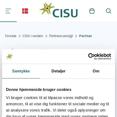
Kurv
Søg
Forside
CISU i verden
Partneroversigt
Partner
Pillars of Hope
Persons with
Disability Group
Samtykke
Detaljer
Om
Denne hjemmeside bruger cookies
Kontakt:
Ahero
anseleminanjoka@yahoo.c
Vi bruger cookies til at tilpasse vores indhold og
annoncer, til at vise dig funktioner til sociale medier og til
at analysere vores trafik. Vi deler også oplysninger om
Organisation:
Seniorer uden Grænser
din brug af vores hjemmeside med vores partnere inden