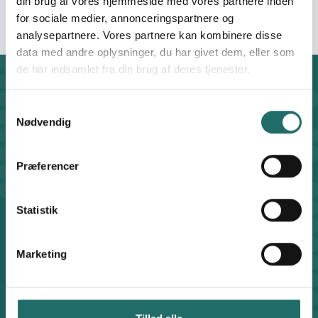
din brug af vores hjemmeside med vores partnere inden
for sociale medier, annonceringspartnere og
analysepartnere. Vores partnere kan kombinere disse
data med andre oplysninger, du har givet dem, eller som
de har indsamlet fra din brug af deres tjenester.
Kontakt
CISU - Civilsamfund i Udvikling
Samtykkevalg
Nødvendig
Klosterport 4x, 8000 Aarhus
Kontakt sekretariatet på hverdage kl. 10-14 på:
8612 0342
Præferencer
cisu@cisu.dk
Facebook
LinkedIn
Instagram
X
Statistik
Genveje
Find medarbejder
Marketing
Artikler
Adfærdskodeks
Indgiv en klage
Persondatapolitik