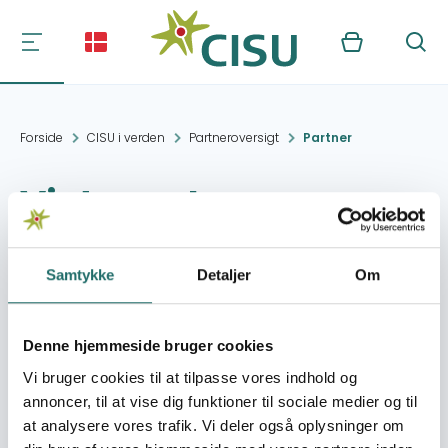
Kurv
Søg
Forside
CISU i verden
Partneroversigt
Partner
Vietnam Lawyers
Association
Samtykke
Detaljer
Om
Kontakt:
Phú Thượng, Tây Hồ, Hanoi
lacvietnam@amail.com 1
Denne hjemmeside bruger cookies
hoiluatgiavn@gmail.com;
Vi bruger cookies til at tilpasse vores indhold og
lacvietnam@gmail.com
annoncer, til at vise dig funktioner til sociale medier og til
at analysere vores trafik. Vi deler også oplysninger om
Organisation:
ADDA