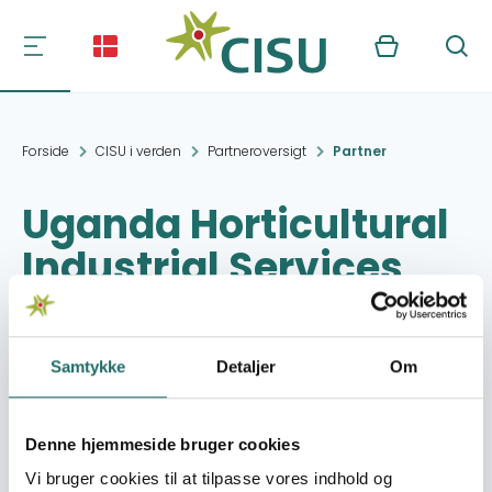
Kurv
Søg
Forside
CISU i verden
Partneroversigt
Partner
Uganda Horticultural
Industrial Services
Provider and Allied
Workers Union
Samtykke
Detaljer
Om
(UHISPAWU)
Denne hjemmeside bruger cookies
Kontakt:
P.O.Box 37287, Kampala
Vi bruger cookies til at tilpasse vores indhold og