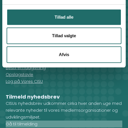
Find medarbejder
Artikler
Tillad alle
Adfærdskodeks
Indgiv en klage
Persondatapolitik
Tillad valgte
Cookiepolitik
For medlemmer
Afvis
Rådgivning
Bestil en rådgivning
Opslagstavle
Log på Vores CISU
Tilmeld nyhedsbrev
CISUs nyhedsbrev udkommer cirka hver anden uge med
relevante nyheder til vores medlemsorganisationer og
udviklingsmiljøet.
Gå til tilmelding