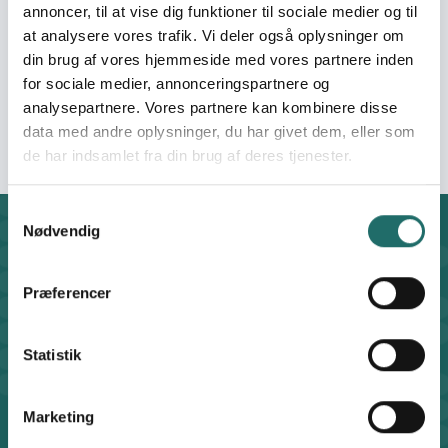
janepher.li@yahoo.com
annoncer, til at vise dig funktioner til sociale medier og til
at analysere vores trafik. Vi deler også oplysninger om
Organisation:
Global Aktion -
din brug af vores hjemmeside med vores partnere inden
Mennesker & miljø før
for sociale medier, annonceringspartnere og
profit
analysepartnere. Vores partnere kan kombinere disse
data med andre oplysninger, du har givet dem, eller som
de har indsamlet fra din brug af deres tjenester.
Samtykkevalg
Nødvendig
Kontakt
CISU - Civilsamfund i Udvikling
Klosterport 4x, 8000 Aarhus
Præferencer
Kontakt sekretariatet på hverdage kl. 10-14 på:
8612 0342
Statistik
cisu@cisu.dk
Facebook
LinkedIn
Instagram
X
Marketing
Genveje