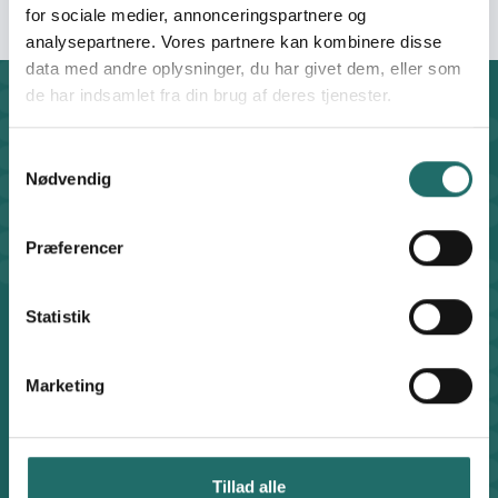
for sociale medier, annonceringspartnere og
analysepartnere. Vores partnere kan kombinere disse
data med andre oplysninger, du har givet dem, eller som
de har indsamlet fra din brug af deres tjenester.
Kontakt
CISU - Civilsamfund i Udvikling
Samtykkevalg
Klosterport 4x, 8000 Aarhus
Nødvendig
Kontakt sekretariatet på hverdage kl. 10-14 på:
8612 0342
Præferencer
cisu@cisu.dk
Facebook
LinkedIn
Instagram
X
Statistik
Genveje
Find medarbejder
Artikler
Marketing
Adfærdskodeks
Indgiv en klage
Persondatapolitik
Tillad alle
Cookiepolitik