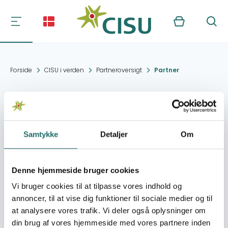
Kurv
Søg
Forside
CISU i verden
Partneroversigt
Partner
World Service of
Mercy DRC
Samtykke
Detaljer
Om
Kontakt:
02 Avenue Mwela, Kibeti
Coin Mongaka
Denne hjemmeside bruger cookies
info@worldsomdrcl.org
Vi bruger cookies til at tilpasse vores indhold og
annoncer, til at vise dig funktioner til sociale medier og til
Organisation:
World Service of Mercy
at analysere vores trafik. Vi deler også oplysninger om
din brug af vores hjemmeside med vores partnere inden