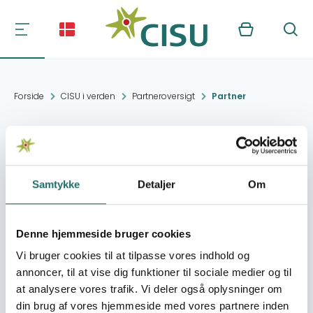
Kurv
Søg
Forside
CISU i verden
Partneroversigt
Partner
Uzumba Orphan Care
Trust (UOC)
Samtykke
Detaljer
Om
Kontakt:
Uzumba
uzumba2009@yahoo.com
Denne hjemmeside bruger cookies
Vi bruger cookies til at tilpasse vores indhold og
Organisation:
Disuzo Marondera
annoncer, til at vise dig funktioner til sociale medier og til
Roskilde
at analysere vores trafik. Vi deler også oplysninger om
din brug af vores hjemmeside med vores partnere inden