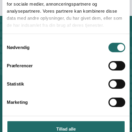
for sociale medier, annonceringspartnere og
analysepartnere. Vores partnere kan kombinere disse
data med andre oplysninger, du har givet dem, eller som
de har indsamlet fra din brug af deres tjenester.
Kontakt
CISU - Civilsamfund i Udvikling
Samtykkevalg
Klosterport 4x, 8000 Aarhus
Nødvendig
Kontakt sekretariatet på hverdage kl. 10-14 på:
8612 0342
Præferencer
cisu@cisu.dk
Facebook
LinkedIn
Instagram
X
Statistik
Genveje
Find medarbejder
Artikler
Marketing
Adfærdskodeks
Indgiv en klage
Persondatapolitik
Tillad alle
Cookiepolitik