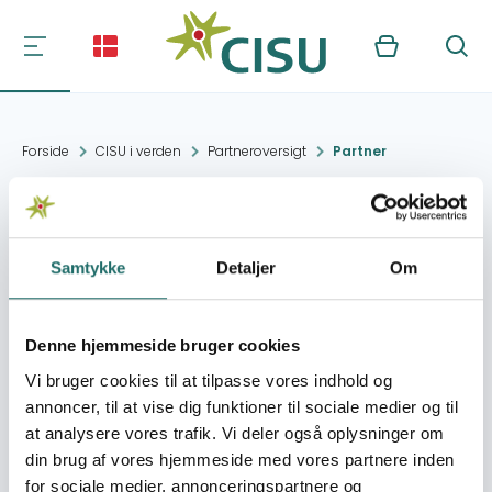
Kurv
Søg
Forside
CISU i verden
Partneroversigt
Partner
Rogbesseh
Samtykke
Detaljer
Om
Kontakt:
Rogbesseh village
kuyatehabdul98@gmail.co
Denne hjemmeside bruger cookies
Vi bruger cookies til at tilpasse vores indhold og
Organisation:
For a new tomorrow
annoncer, til at vise dig funktioner til sociale medier og til
(FANT)
at analysere vores trafik. Vi deler også oplysninger om
din brug af vores hjemmeside med vores partnere inden
for sociale medier, annonceringspartnere og