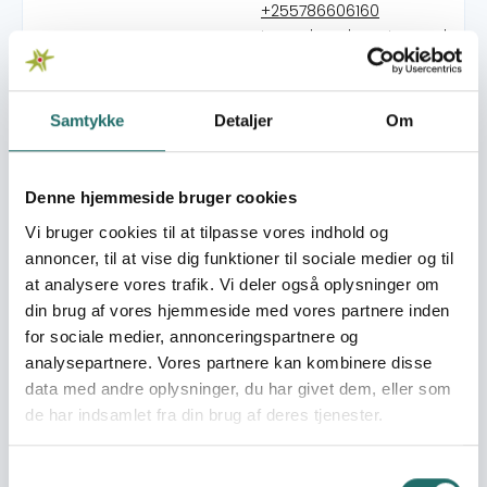
+255786606160
tpawuheadquarter@yahoo.
http://-
Organisation:
FIC
Samtykke
Detaljer
Om
Bevillinger:
Decent and
Denne hjemmeside bruger cookies
sustainable livelihoods
for workers in
Vi bruger cookies til at tilpasse vores indhold og
horticulture plantations
annoncer, til at vise dig funktioner til sociale medier og til
in Kenya, Uganda and
at analysere vores trafik. Vi deler også oplysninger om
Tanzania
din brug af vores hjemmeside med vores partnere inden
for sociale medier, annonceringspartnere og
analysepartnere. Vores partnere kan kombinere disse
TPAWU was formed for the purpose of protecting the
data med andre oplysninger, du har givet dem, eller som
interest of workers in the plantation and agricultural by
de har indsamlet fra din brug af deres tjenester.
insuring the securing improvements in pay, benefits,
working conditions. ACTIVITIES OF TPAWU 1. Negotiate
agreements with employers on pay and conditions 2.
Samtykkevalg