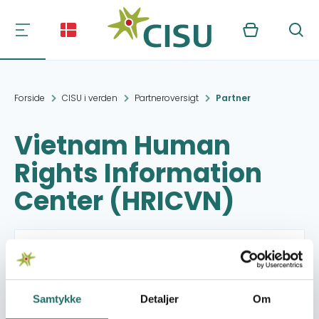
Kurv
Søg
Forside
CISU i verden
Partneroversigt
Partner
Vietnam Human
Rights Information
Center (HRICVN)
Kontakt:
###########.#######
Organisation:
Støttekomiteen for
Samtykke
Detaljer
Om
Vietnam