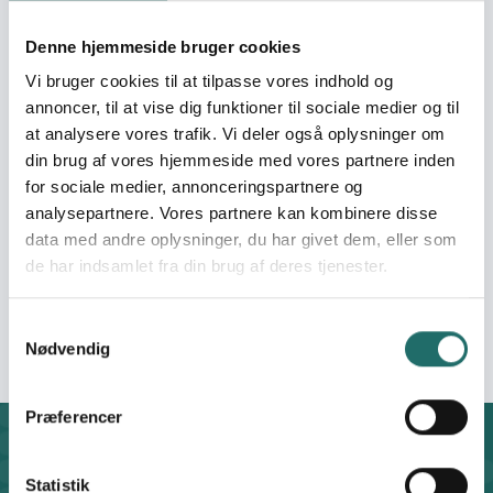
Human Rights Information Center (HRIC) is a human
Denne hjemmeside bruger cookies
rights organization based in Vietnam that was founded
Vi bruger cookies til at tilpasse vores indhold og
in 2019. The members have recieved adequate legal
annoncer, til at vise dig funktioner til sociale medier og til
training in general, as well as in human rights law in
at analysere vores trafik. Vi deler også oplysninger om
particular. HRIC has so far monitored and reported on
din brug af vores hjemmeside med vores partnere inden
human rights violations. They report on human rights
for sociale medier, annonceringspartnere og
practices in Vietnam, have been distributed to a number
analysepartnere. Vores partnere kan kombinere disse
of Western diplomatic missions and international
data med andre oplysninger, du har givet dem, eller som
human rights organizations. This work aims to make
de har indsamlet fra din brug af deres tjenester.
human rights violations more visible and to press
governments to keep their promises to their citizens and
the rest of the world.
Samtykkevalg
Nødvendig
Præferencer
Kontakt
CISU - Civilsamfund i Udvikling
Statistik