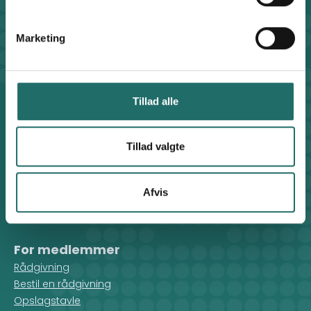
Klosterport 4x, 8000 Aarhus
Kontakt sekretariatet på hverdage kl. 10-14 på:
Marketing
8612 0342
cisu@cisu.dk
Facebook
LinkedIn
Instagram
X
Tillad alle
Genveje
Find medarbejder
Artikler
Tillad valgte
Adfærdskodeks
Indgiv en klage
Afvis
Persondatapolitik
Cookiepolitik
For medlemmer
Rådgivning
Bestil en rådgivning
Opslagstavle