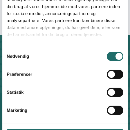
vulnerable families and children in Thailand through
din brug af vores hjemmeside med vores partnere inden
coordination, needs identification and distribution
support.
for sociale medier, annonceringspartnere og
analysepartnere. Vores partnere kan kombinere disse
data med andre oplysninger, du har givet dem, eller som
de har indsamlet fra din brug af deres tjenester.
Kontakt
Samtykkevalg
Nødvendig
CISU - Civilsamfund i Udvikling
Klosterport 4x, 8000 Aarhus
Kontakt sekretariatet på hverdage kl. 10-14 på:
Præferencer
8612 0342
cisu@cisu.dk
Statistik
Facebook
LinkedIn
Instagram
X
Genveje
Marketing
Find medarbejder
Artikler
Adfærdskodeks