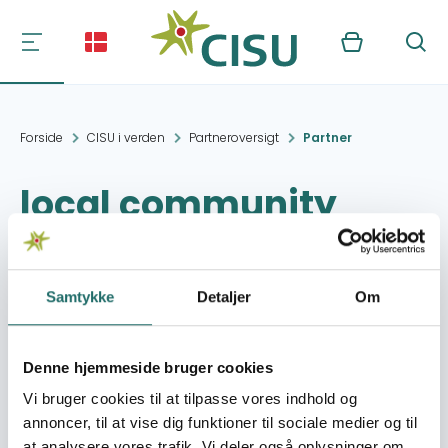
Kurv
Søg
Forside
CISU i verden
Partneroversigt
Partner
local community
contact
Samtykke
Detaljer
Om
Kontakt:
local.contact@community.lo
Organisation:
Hjælp Thailands Børn
Denne hjemmeside bruger cookies
Vi bruger cookies til at tilpasse vores indhold og
annoncer, til at vise dig funktioner til sociale medier og til
Local community-based support structure assisting
at analysere vores trafik. Vi deler også oplysninger om