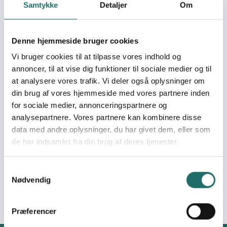
Samtykke
Detaljer
Om
FutureLab Ukraine is a non-profit civil organization
founded in Kyiv in 2016 that focuses on strengthening
Denne hjemmeside bruger cookies
civic awareness, sustainable community development
Vi bruger cookies til at tilpasse vores indhold og
and social innovation. Its mission is to empower citizens
annoncer, til at vise dig funktioner til sociale medier og til
through education, communication and collaboration
at analysere vores trafik. Vi deler også oplysninger om
with local authorities and civil society network. Over the
din brug af vores hjemmeside med vores partnere inden
years, the organization has implemented numerous
awareness and educational projects. FutureLab Ukraine
for sociale medier, annonceringspartnere og
provides training, information and methodological
analysepartnere. Vores partnere kan kombinere disse
support to communities, promoting resilience, digital
data med andre oplysninger, du har givet dem, eller som
literacy and responsible citizenship. The organization
de har indsamlet fra din brug af deres tjenester.
serves as a platform for civic engagement and
international cooperation, helping bridge Ukrainian and
Samtykkevalg
European experiences in community development and
Nødvendig
social wellbeing.
Præferencer