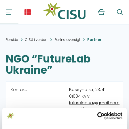
Kurv
Søg
Forside
CISU i verden
Partneroversigt
Partner
NGO “FutureLab
Ukraine”
Kontakt:
Baseyna str, 23, 41
01004 Kyiv
futurelabua@gmail.com
https://www.facebook.com/F
Organisation:
Kvinder for Ukraine