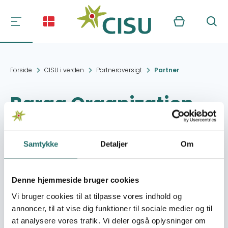
Kurv
Søg
Forside
CISU i verden
Partneroversigt
Partner
Baraa Organization
for Handicapped
Children
Samtykke
Detaljer
Om
Kontakt:
South Kordufan
Denne hjemmeside bruger cookies
dr.adam@yahoo.com
Vi bruger cookies til at tilpasse vores indhold og
annoncer, til at vise dig funktioner til sociale medier og til
Organisation:
International Aid
at analysere vores trafik. Vi deler også oplysninger om