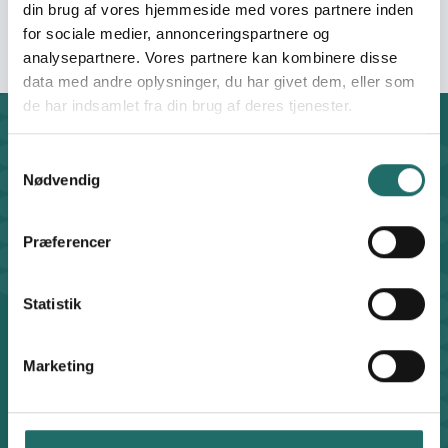
Services (IAS)
din brug af vores hjemmeside med vores partnere inden
for sociale medier, annonceringspartnere og
analysepartnere. Vores partnere kan kombinere disse
data med andre oplysninger, du har givet dem, eller som
de har indsamlet fra din brug af deres tjenester.
Kontakt
Samtykkevalg
CISU - Civilsamfund i Udvikling
Nødvendig
Klosterport 4x, 8000 Aarhus
Kontakt sekretariatet på hverdage kl. 10-14 på:
8612 0342
Præferencer
cisu@cisu.dk
Facebook
LinkedIn
Instagram
X
Statistik
Genveje
Find medarbejder
Marketing
Artikler
Adfærdskodeks
Indgiv en klage