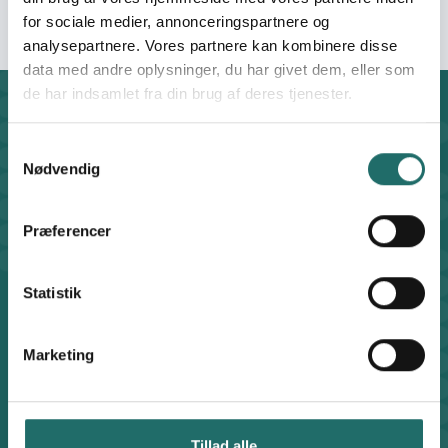
for sociale medier, annonceringspartnere og
analysepartnere. Vores partnere kan kombinere disse
data med andre oplysninger, du har givet dem, eller som
de har indsamlet fra din brug af deres tjenester.
Kontakt
CISU - Civilsamfund i Udvikling
Samtykkevalg
Klosterport 4x, 8000 Aarhus
Nødvendig
Kontakt sekretariatet på hverdage kl. 10-14 på:
8612 0342
Præferencer
cisu@cisu.dk
Facebook
LinkedIn
Instagram
X
Statistik
Genveje
Find medarbejder
Marketing
Artikler
Adfærdskodeks
Indgiv en klage
Persondatapolitik
Tillad alle