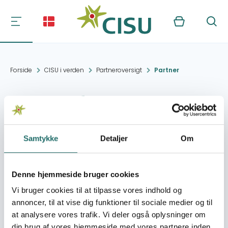
Kurv
Søg
Forside
CISU i verden
Partneroversigt
Partner
Center for Ecology
and Sustainable
Development- CEKOR
Samtykke
Detaljer
Om
Denne hjemmeside bruger cookies
Kontakt:
Subotica
natasa.djereg@cekor.org
Vi bruger cookies til at tilpasse vores indhold og
annoncer, til at vise dig funktioner til sociale medier og til
at analysere vores trafik. Vi deler også oplysninger om
Organisation:
VedvarendeEnergi
din brug af vores hjemmeside med vores partnere inden