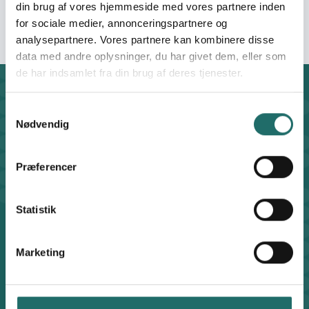
(DMRU)
din brug af vores hjemmeside med vores partnere inden
for sociale medier, annonceringspartnere og
analysepartnere. Vores partnere kan kombinere disse
data med andre oplysninger, du har givet dem, eller som
de har indsamlet fra din brug af deres tjenester.
Kontakt
Samtykkevalg
CISU - Civilsamfund i Udvikling
Nødvendig
Klosterport 4x, 8000 Aarhus
Kontakt sekretariatet på hverdage kl. 10-14 på:
8612 0342
Præferencer
cisu@cisu.dk
Facebook
LinkedIn
Instagram
X
Statistik
Genveje
Find medarbejder
Marketing
Artikler
Adfærdskodeks
Indgiv en klage