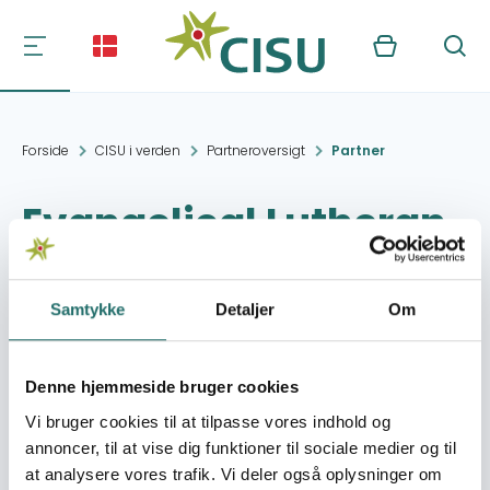
Kurv
Søg
Forside
CISU i verden
Partneroversigt
Partner
Evangelical Lutheran
Church in Tanzania
(ELCT)
Samtykke
Detaljer
Om
Kontakt:
Arusha
Denne hjemmeside bruger cookies
Vi bruger cookies til at tilpasse vores indhold og
Organisation:
Dansk Missionsråds
annoncer, til at vise dig funktioner til sociale medier og til
Udviklingsafdeling
at analysere vores trafik. Vi deler også oplysninger om