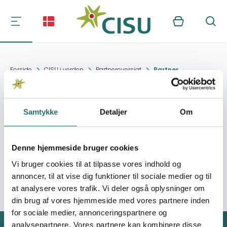
Kurv
Søg
Forside
CISU i verden
Partneroversigt
Partner
Lira Central Division
Samtykke
Detaljer
Om
Kontakt:
Lira
Denne hjemmeside bruger cookies
Vi bruger cookies til at tilpasse vores indhold og
Organisation:
Fora
annoncer, til at vise dig funktioner til sociale medier og til
at analysere vores trafik. Vi deler også oplysninger om
din brug af vores hjemmeside med vores partnere inden
for sociale medier, annonceringspartnere og
analysepartnere. Vores partnere kan kombinere disse