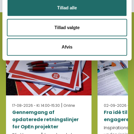
Tillad alle
Upcoming Events
Tillad valgte
Afvis
|
17-08-2026 - Kl. 14:00-15:30
Online
02-09-2026 - Kl. 
Gennemgang af
Fra idé til 
opdaterede retningslinjer
engagerer
for OpEn projekter
Inspirations