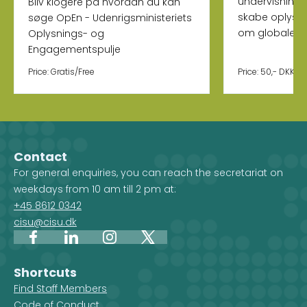
undervisning 
Bliv klogere på hvordan du kan
skabe oplysn
søge OpEn - Udenrigsministeriets
om globale e
Oplysnings- og
Engagementspulje
Price: Gratis/Free
Price: 50,- DKK
Contact
For general enquiries, you can reach the secretariat on
weekdays from 10 am till 2 pm at:
+45 8612 0342
cisu@cisu.dk
Facebook
LinkedIn
Instagram
X
Shortcuts
Find Staff Members
Code of Conduct