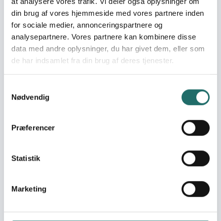
at analysere vores trafik. Vi deler også oplysninger om
Advisory Service
din brug af vores hjemmeside med vores partnere inden
Consult us on civil society projects (both
for sociale medier, annonceringspartnere og
long-term and humanitarian), partnerships,
analysepartnere. Vores partnere kan kombinere disse
organisational development, MEAL,
data med andre oplysninger, du har givet dem, eller som
fundraising, and the common challenges
encountered in project work.
de har indsamlet fra din brug af deres tjenester.
Read more about Contact CISU
Samtykkevalg
Nødvendig
Præferencer
Statistik
Marketing
Contact CISU
Find contact details for CISU's secretariat