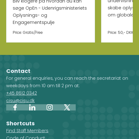
undervisning 
Bliv klogere på hvordan du kan
skabe oplysn
søge OpEn - Udenrigsministeriets
om globale e
Oplysnings- og
Engagementspulje
Price: Gratis/Free
Price: 50,- DKK
Contact
For general enquiries, you can reach the secretariat on
weekdays from 10 am till 2 pm at:
+45 8612 0342
cisu@cisu.dk
Facebook
LinkedIn
Instagram
X
Shortcuts
Find Staff Members
Code of Conduct