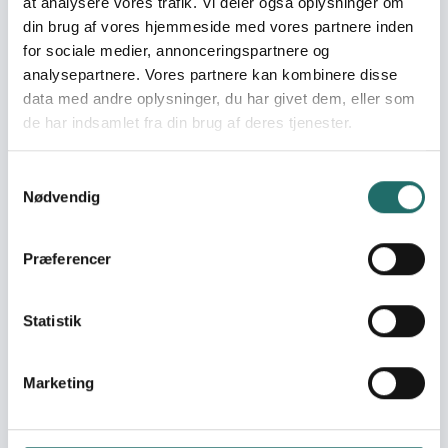
at analysere vores trafik. Vi deler også oplysninger om
Advisory Service
din brug af vores hjemmeside med vores partnere inden
Consult us on civil society projects (both
for sociale medier, annonceringspartnere og
long-term and humanitarian), partnerships,
analysepartnere. Vores partnere kan kombinere disse
organisational development, MEAL,
data med andre oplysninger, du har givet dem, eller som
fundraising, and the common challenges
encountered in project work.
de har indsamlet fra din brug af deres tjenester.
Read more about Contact CISU
Samtykkevalg
Nødvendig
Præferencer
Statistik
Marketing
Contact CISU
Find contact details for CISU's secretariat