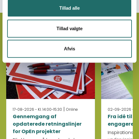
Tillad alle
Upcoming Events
Tillad valgte
Afvis
|
17-08-2026 - Kl. 14:00-15:30
Online
02-09-2026 - Kl. 
Gennemgang af
Fra idé til 
opdaterede retningslinjer
engagerer
for OpEn projekter
Inspirations