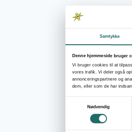
CISU har forhand
TimeOut licensp
får også
de førs
TimeOut er et forr
Samtykke
ressourcestyring 
kilometer. TimeO
betalinger, faktu
Denne hjemmeside bruger c
TimeOut har mere 
Vi bruger cookies til at tilpas
og understøtter d
vores trafik. Vi deler også 
budgetter, rappo
annonceringspartnere og anal
særligt gode NGO-v
dem, eller som de har indsaml
kommer pludselig
Kunder af TimeOu
Samtykkevalg
Sparet tid på 
Nødvendig
Flere timer fak
Overblik over,
Nem registreri