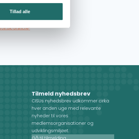
Tillad alle
igere information
rce.dk/branche-
Tilmeld nyhedsbrev
CISUs nyhedsbrev udkommer cirka
hver anden uge med relevante
nyheder til vores
medlemsorganisationer og
udviklingsmiljøet.
Gå til tilmelding