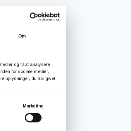
å
33 % rabat på
sorganisationer
 2024.
- og
Om
udlæg, diæter og
getter,
ore. Og forstår
 medier og til at analysere
F.eks. inden for
nden for sociale medier,
eOut har desuden
e oplysninger, du har givet
 så der ikke
Marketing