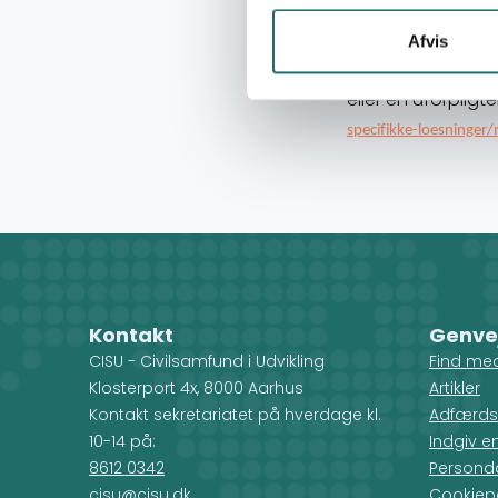
Effektiv efter
Afvis
Projektoverbli
Ring eller skriv ti
eller en uforpli
specifikke-loesninger
Kontakt
Genve
CISU - Civilsamfund i Udvikling
Find me
Klosterport 4x, 8000 Aarhus
Artikler
Kontakt sekretariatet på hverdage kl.
Adfærds
10-14 på:
Indgiv e
8612 0342
Personda
cisu@cisu.dk
Cookiepo