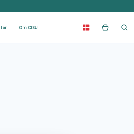
ter
Om CISU
Kurv
Søg