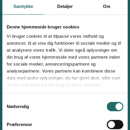
Dagsværk - Partners (Frederiksberg Integrations
Samtykke
Detaljer
Om
Forening) - PUGAD - Rapolitics - Salaam Film &
Vil du være medlem af CISUværk Øst eller CISUværk Vest?
*
Dialog - SDG World - Seniorer uden Grænser - S/he
Denmark - Skoleliv i Nepal - Terre des hommes
Denne hjemmeside bruger cookies
Danmark - U-landsforening Svalerne -
Dit fulde navn
*
Vi bruger cookies til at tilpasse vores indhold og
Udviklingssamarbejde for bæredygtig udvikling
annoncer, til at vise dig funktioner til sociale medier og til
(UBU) - Verdens Børn - Walking for Water -
at analysere vores trafik. Vi deler også oplysninger om
Østafrikas Venner - Zoologisk Have København
Organisationsnavn
*
din brug af vores hjemmeside med vores partnere inden
Navn på den organisation, du repræsenterer
for sociale medier, annonceringspartnere og
Vest:
analysepartnere. Vores partnere kan kombinere disse
Action for Relief and Development (ARD) - ADDA -
data med andre oplysninger, du har givet dem, eller som
Afghan Daanish Foundation - Assist - Banglabørn -
Mailadresse
*
de har indsamlet fra din brug af deres tjenester.
Bendula - Dansk International Bosætningsservice
(DIB) - Dialogos - Fair Trade Danmark - Foreningen
Livsberigende Kommunikation (LIVKOM) - Fødder &
Samtykkevalg
Nødvendig
Telefonnummer
*
Rødder - Games (Gambia Media Support) - Ghana
Venskab - Himalayan Project - Hope Danmark - Jysk
landsbyudvikling i Nepal - Landsforeningen Levende
Præferencer
Hav - MUNDU Center for global dannelse -
Samtykke
*