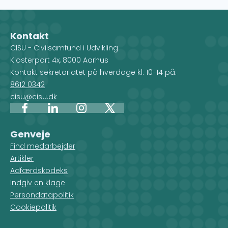
Udenrigsministeriets Oplysnings- og
Engagementspuljes tilstedeværelse på festivaler
og folkemøder.
Kontakt
CISU - Civilsamfund i Udvikling
Klosterport 4x, 8000 Aarhus
Kontakt sekretariatet på hverdage kl. 10-14 på:
8612 0342
cisu@cisu.dk
Facebook
LinkedIn
Instagram
X
Genveje
Find medarbejder
Artikler
Adfærdskodeks
Indgiv en klage
Persondatapolitik
Cookiepolitik