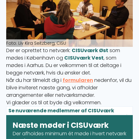
Foto: Liv Kira Seitzberg, CISU
Der er oprettet to netværk:
CISUværk Øst
som
mødes i København og
CISUværk Vest
, som
mødes i Aarhus. Du er velkommen til at deltage i
begge netværk, hvis du ønsker det.
Når du har tilmeldt dig i
formularen
nedenfor, vil du
blive inviteret næste gang, vi afholder
arrangementer eller netværksmøder.
Vi glæder os til at byde dig velkommen.
Se nuværende medlemmer af CISUværk
Øst:
Næste møder i CISUværk
Act for Life - AIP Foundation Denmark - Africa-Asia
Impact - Aktion Amazonas - Aktion Børnehjælp -
Der afholdes minimum ét møde i hvert netværk