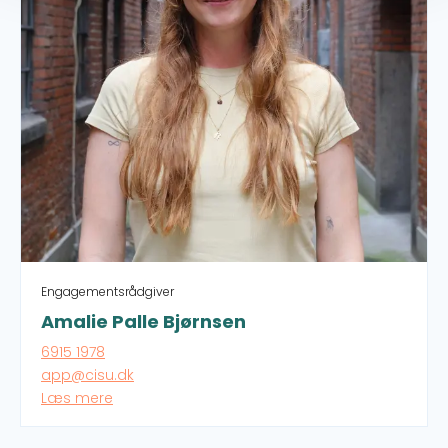
Engagementsrådgiver
Amalie Palle Bjørnsen
6915 1978
app@cisu.dk
Læs mere
Amalie er rådgiver på oplysnings- og
engagementsindsatser og koordinerer OpEn –