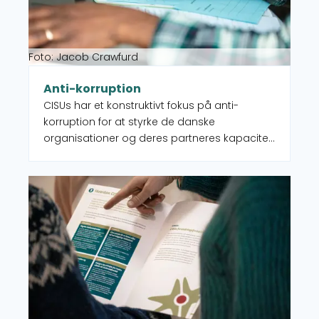
Foto: Jacob Crawfurd
Anti-korruption
CISUs har et konstruktivt fokus på anti-
korruption for at styrke de danske
organisationer og deres partneres kapacitet
til at forebygge og håndtere korruption via
kapacitetsopbygning, rådgivning og
Læs mere om Adfærdskodeks
sparring.