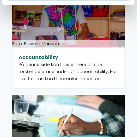
Foto: Edward Mensah
Accountability
På denne side kan I læse mere om de
forskellige emner indenfor accountability. For
hvert emne kan I finde information om
emnet, eksempler og hvad CISU tilbyder af
kapacitetsudvikling indenfor emnet.
Læs mere om Anti-korruption