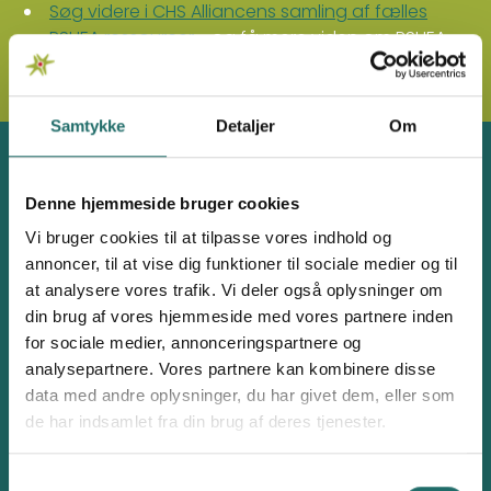
Søg videre i CHS Alliancens samling af fælles
PSHEA ressourcer
- og få mere viden om PSHEA,
online træningsmaterialer og meget mere
Samtykke
Detaljer
Om
Hvad kan CISU hjælpe med?
Denne hjemmeside bruger cookies
I CISU står vi klar til at
vejlede og rådgive
vores
medlemmer om Safeguarding og hvordan I kan
Vi bruger cookies til at tilpasse vores indhold og
arbejde med området.
annoncer, til at vise dig funktioner til sociale medier og til
CISU afvikler også løbende kurser om Safeguarding
at analysere vores trafik. Vi deler også oplysninger om
og PSHEA. Få et overblik over aktuelle kurser på vores
din brug af vores hjemmeside med vores partnere inden
arrangementsside.
for sociale medier, annonceringspartnere og
analysepartnere. Vores partnere kan kombinere disse
Hvad gør CISU selv?
data med andre oplysninger, du har givet dem, eller som
de har indsamlet fra din brug af deres tjenester.
CISU tolererer ikke seksuel krænkelse, udnyttelse eller
magtmisbrug, hverken internt eller eksternt blandt
alle, der er associeret med vores arbejde. Derfor
Samtykkevalg