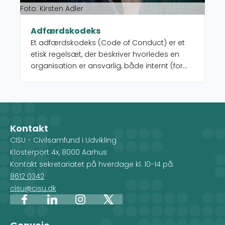
Foto: Kirsten Adler
Adfærdskodeks
Et adfærdskodeks (Code of Conduct) er et
etisk regelsæt, der beskriver hvorledes en
organisation er ansvarlig, både internt (for
medarbejdere, frivillige, medlemmer m.fl.) og
eksternt (partnere, leverandører, donorer
m.fl.). Det er den mest almindelige politik i en
organisation, og præsenterer
organisationens principper, standarder og
Kontakt
de moralske og etiske forventninger som
CISU - Civilsamfund i Udvikling
ansatte, frivillige og tredjeparter skal efterleve,
Klosterport 4x, 8000 Aarhus
når de interagerer med eller på vegne af
Kontakt sekretariatet på hverdage kl. 10-14 på:
organisationen.
8612 0342
cisu@cisu.dk
Facebook
LinkedIn
Instagram
X