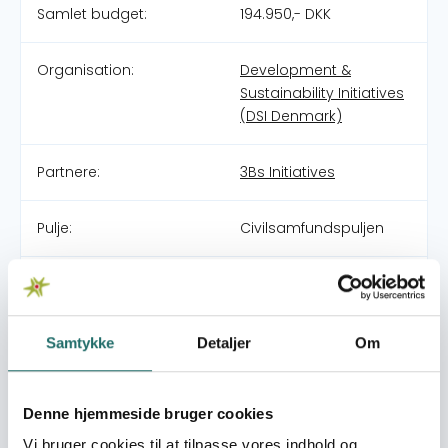
Samlet budget:
194.950,- DKK
Organisation:
Development &
Sustainability Initiatives
(DSI Denmark)
Partnere:
3Bs Initiatives
Pulje:
Civilsamfundspuljen
Indsatsområde:
Små Indsatser
World goals:
Mål 1: Afskaf fattigdom
Samtykke
Detaljer
Om
Mål 11: Bæredygtige
byer og lokalsamfund
Mål 16: Fred,
Denne hjemmeside bruger cookies
retfærdighed og
Vi bruger cookies til at tilpasse vores indhold og