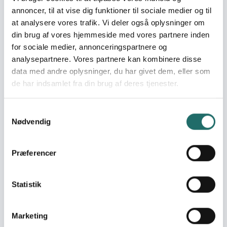
stærke institutioner
annoncer, til at vise dig funktioner til sociale medier og til
Mål 17: Partnerskaber for
at analysere vores trafik. Vi deler også oplysninger om
handling
din brug af vores hjemmeside med vores partnere inden
for sociale medier, annonceringspartnere og
Indsatser foregår i:
Ghana
analysepartnere. Vores partnere kan kombinere disse
data med andre oplysninger, du har givet dem, eller som
de har indsamlet fra din brug af deres tjenester.
Resume
This intervention seeks to equip the youths of 16
communities in Atwima Nwabiagya North District (ANND)
Samtykkevalg
Nødvendig
with knowledge and skills needed for appropriate public
participation in development issues, and engagement in
the governance and democratic processes of their
Præferencer
communities, and ANND in general. Majority of the youth
in Ghana, including ANND, do not understand the roles
they are supposed to play, as well as the rights they
Statistik
have in the democratic, governance and development
processes of their local communities and the district.
Marketing
This intervention has been developed to mobilise and