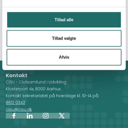
build the capacity of the youth in 16 communities of
ANND, in public participation and engagement. The
intervention will use sports (football) as a tool to
Tillad alle
mobilise the youth and, also, build their capacity through
workshops and stakeholders’ forum. There will be 494
participants involved in the intervention, of which 480 are
Tillad valgte
primary participants.
Afvis
Kontakt
CISU - Civilsamfund i Udvikling
Klosterport 4x, 8000 Aarhus
Kontakt sekretariatet på hverdage kl. 10-14 på:
8612 0342
cisu@cisu.dk
Facebook
LinkedIn
Instagram
X