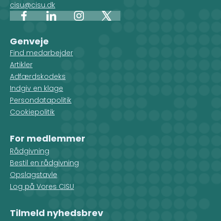
cisu@cisu.dk
Facebook
LinkedIn
Instagram
X
Genveje
Find medarbejder
Artikler
Adfærdskodeks
Indgiv en klage
Persondatapolitik
Cookiepolitik
For medlemmer
Rådgivning
Bestil en rådgivning
Opslagstavle
Log på Vores CISU
Tilmeld nyhedsbrev