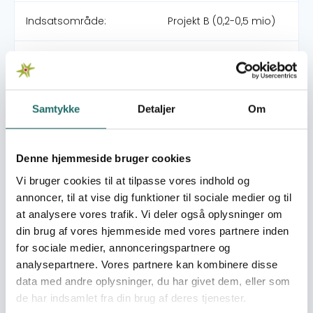
Indsatsområde:
Projekt B (0,2-0,5 mio)
Indsatser foregår i:
India
Overordnede mål
Samtykke
Detaljer
Om
At formulere en solid vidensbasis og strategi for
udvikling af en bæredygtig agro-økologisk
landbrugsform i Sundarbans som indebærer ændrede
Denne hjemmeside bruger cookies
landbrugspraksis samt uddannelse i disse praksis.
Vi bruger cookies til at tilpasse vores indhold og
Umiddelbare mål
annoncer, til at vise dig funktioner til sociale medier og til
at analysere vores trafik. Vi deler også oplysninger om
A) Gennemføre en flere-trins gradvis kontekst analyse i
din brug af vores hjemmeside med vores partnere inden
området som giver grundlag for en udviklingsplan B)
for sociale medier, annonceringspartnere og
Formulere en udviklingsplan på grundlag
kontekstnalayse og al tilgængelig viden, som kan
analysepartnere. Vores partnere kan kombinere disse
indhentes af et panel af projektdeltagere C) Udvikle en
data med andre oplysninger, du har givet dem, eller som
afprøvnings- og demonstrations-farm som skal støtte
de har indsamlet fra din brug af deres tjenester.