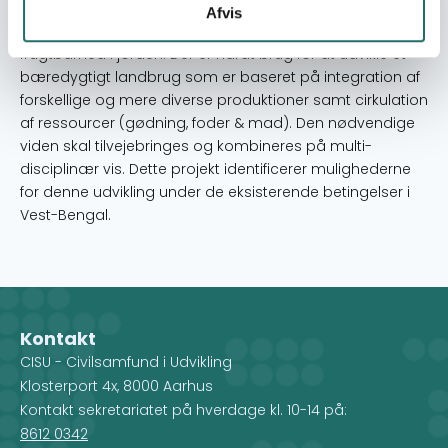
har medført overforbrug af kemikalier. Konsekvensen er
Afvis
forurenet vand, uddøde fiskearter og faldende
frugtbarhed i jorden. Der er hårdt brug for at udvikle et
bæredygtigt landbrug som er baseret på integration af
forskellige og mere diverse produktioner samt cirkulation
af ressourcer (gødning, foder & mad). Den nødvendige
viden skal tilvejebringes og kombineres på multi-
disciplinær vis. Dette projekt identificerer mulighederne
for denne udvikling under de eksisterende betingelser i
Vest-Bengal.
Kontakt
CISU - Civilsamfund i Udvikling
Klosterport 4x, 8000 Aarhus
Kontakt sekretariatet på hverdage kl. 10-14 på:
8612 0342