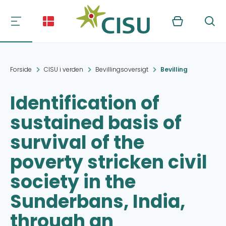
Kurv
Søg
Forside
CISU i verden
Bevillingsoversigt
Bevilling
Identification of
sustained basis of
survival of the
poverty stricken civil
society in the
Sunderbans, India,
through an