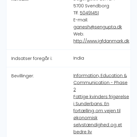
5700 Svendborg
Tlf:
50491451
E-mail:
ganesh@sengupta.dk
Web:
http://www.igfdanmark.dk
India
Indsatser foregår i:
Information, Education &
Bevillinger:
Communication - Phase
2
Fattige kvinders frigørelse
i Sunderbans: En
fortælling om vejen til
økonomisk
selvstændighed og et
bedre liv