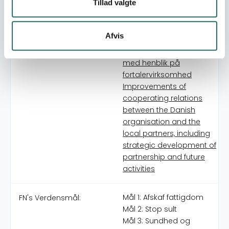
Tillad valgte
Indien gennem etablering
af lokalt baserede
sundhedsforanstaltninger
Afvis
og styrkelse af
civilsamfundets kapacitet
med henblik på
fortalervirksomhed
Improvements of
cooperating relations
between the Danish
organisation and the
local partners, including
strategic development of
partnership and future
activities
Mål 1: Afskaf fattigdom
FN's Verdensmål:
Mål 2: Stop sult
Mål 3: Sundhed og