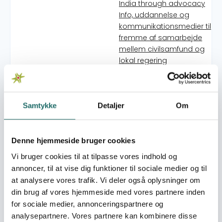
India through advocacy
Info, uddannelse og
kommunikationsmedier til
fremme af samarbejde
mellem civilsamfund og
lokal regering
Fattigdomsbekæmpelse
gennem hjemmeindustri
og styrkelse af
civilsamfundet på
Samtykke
Detaljer
Om
landsbyniveau
Udbredelsen af den gode
historie om nogle fattige
Denne hjemmeside bruger cookies
familiers overlevelse som
Vi bruger cookies til at tilpasse vores indhold og
ofre for tigrene i
annoncer, til at vise dig funktioner til sociale medier og til
Sunderbans, Indien: En
at analysere vores trafik. Vi deler også oplysninger om
fortælling om vejen til
din brug af vores hjemmeside med vores partnere inden
økonomisk
for sociale medier, annonceringspartnere og
selvstændighed og et
analysepartnere. Vores partnere kan kombinere disse
bedre liv i balance med