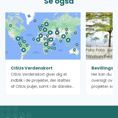
Se også
Læs mere om CISUs Verdenskort
Læs mere om Bev
Foto: Foto: Jjumb
Tandsundhed Ud
CISUs Verdenskort
Bevillingso
CISUs Verdenskort giver dig et
Her kan du s
indblik i de projekter, der støttes
oversigt over
af CISUs puljer, samt i de danske
projekter, som
organisationer og deres partnere,
puljer rundt o
som administrerer projekterne.
igangværende 
Når du vælger et land på kortet,
kan desuden f
får du et overblik over de
indsatstyper,
forskellige projekter, men du ser