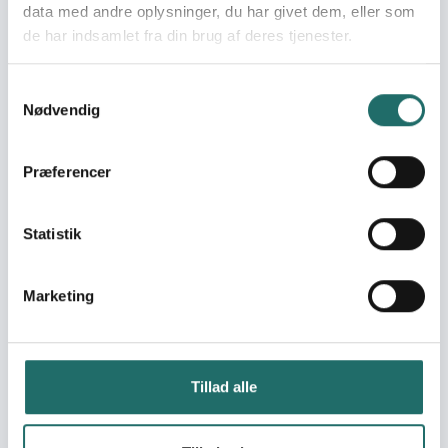
data med andre oplysninger, du har givet dem, eller som
naturen
de har indsamlet fra din brug af deres tjenester.
Afklaring af specifikke
emner omkring projektet
'Styrkelse af
Samtykkevalg
ungdomsuddannelser i
Nødvendig
Sunderbans, Vest
Bengalen, Indien gennem
Præferencer
fortalervirksomhed med
udgangspunkt i en basal
håndværkeruddannelse'.
Statistik
Øget indkomst for de
fattigste i landdistrikter i
Vestbengalen gennem
Marketing
hjemmeindustri og
kapacitetsopbygning af
CBO'er i netværk
Forbedring af
Tillad alle
helbredstilstanden blandt
de fattige i Sunderbans,