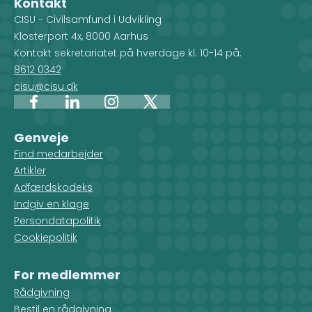
Kontakt
også, hvilke CISU-
CISU - Civilsamfund i Udvikling
medlemsorganisationer, der
Klosterport 4x, 8000 Aarhus
arbejder i det pågældende land.
Kontakt sekretariatet på hverdage kl. 10-14 på:
8612 0342
cisu@cisu.dk
Facebook
LinkedIn
Instagram
X
Genveje
Find medarbejder
Artikler
Adfærdskodeks
Indgiv en klage
Persondatapolitik
Cookiepolitik
For medlemmer
Rådgivning
Bestil en rådgivning