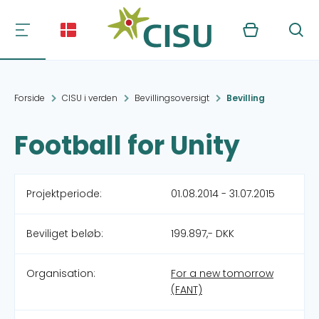
Kurv
Søg
Forside
CISU i verden
Bevillingsoversigt
Bevilling
Football for Unity
Projektperiode:
01.08.2014 - 31.07.2015
Beviliget beløb:
199.897,- DKK
Organisation:
For a new tomorrow
(FANT)