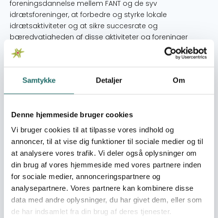
foreningsdannelse mellem FANT og de syv
idrætsforeninger, at forbedre og styrke lokale
idrætsaktiviteter og at sikre succesrate og
bæredygtigheden af disse aktiviteter og foreninger
gennem paraplyorganisationen FANT SL.
Umiddelbare mål
Samtykke
Detaljer
Om
Det umiddelbare formål er todelt: 1. at styrke
foreningernes organisatoriske kapacitet, 2. at
kapacitetsopbygge den overordnede paraply
organisation FANT SL
Denne hjemmeside bruger cookies
Vi bruger cookies til at tilpasse vores indhold og
Målgrupper
annoncer, til at vise dig funktioner til sociale medier og til
Primær målgruppe: Den primære målgruppe er
at analysere vores trafik. Vi deler også oplysninger om
idrætsforeningernes grundstamme i form af bestyrelse,
din brug af vores hjemmeside med vores partnere inden
medarbejdere og assistenter. Disse personer er
for sociale medier, annonceringspartnere og
ansvarlige for de daglige aktiviteter og gang i
analysepartnere. Vores partnere kan kombinere disse
foreningerne (117 personer). Sekundær målgruppe: De
data med andre oplysninger, du har givet dem, eller som
1.840 medlemmer af idrætsforeningerne tilhører den
de har indsamlet fra din brug af deres tjenester.
sekundære målgruppe. I hver idrætsforening er der som