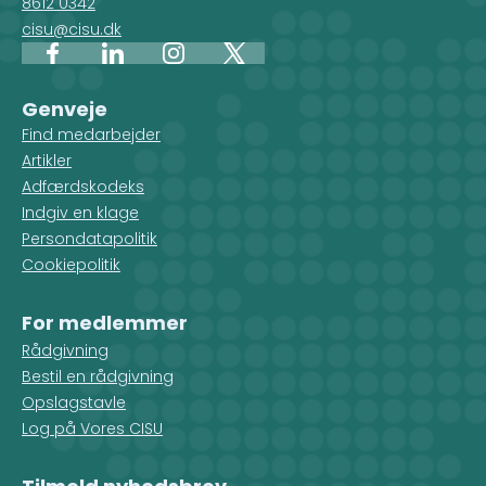
8612 0342
cisu@cisu.dk
Facebook
LinkedIn
Instagram
X
Genveje
Find medarbejder
Artikler
Adfærdskodeks
Indgiv en klage
Persondatapolitik
Cookiepolitik
For medlemmer
Rådgivning
Bestil en rådgivning
Opslagstavle
Log på Vores CISU