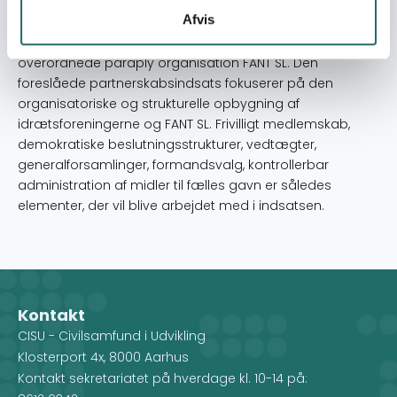
en positiv medspiller i lokalsamfundene. Det
Afvis
overordnede formål er todelt: 1. at styrke foreningernes
organisatoriske kapacitet, 2. at kapacitetsopbygge den
overordnede paraply organisation FANT SL. Den
foreslåede partnerskabsindsats fokuserer på den
organisatoriske og strukturelle opbygning af
idrætsforeningerne og FANT SL. Frivilligt medlemskab,
demokratiske beslutningsstrukturer, vedtægter,
generalforsamlinger, formandsvalg, kontrollerbar
administration af midler til fælles gavn er således
elementer, der vil blive arbejdet med i indsatsen.
Kontakt
CISU - Civilsamfund i Udvikling
Klosterport 4x, 8000 Aarhus
Kontakt sekretariatet på hverdage kl. 10-14 på: