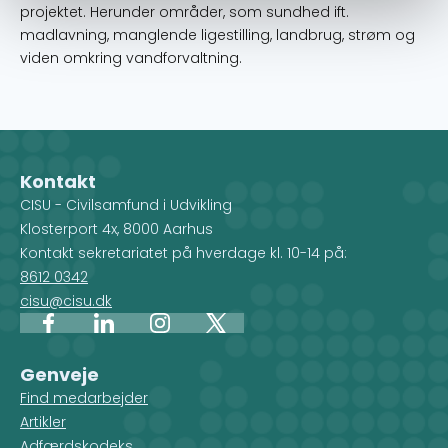
projektet. Herunder områder, som sundhed ift.
madlavning, manglende ligestilling, landbrug, strøm og
viden omkring vandforvaltning.
Kontakt
CISU - Civilsamfund i Udvikling
Klosterport 4x, 8000 Aarhus
Kontakt sekretariatet på hverdage kl. 10-14 på:
8612 0342
cisu@cisu.dk
Facebook
LinkedIn
Instagram
X
Genveje
Find medarbejder
Artikler
Adfærdskodeks