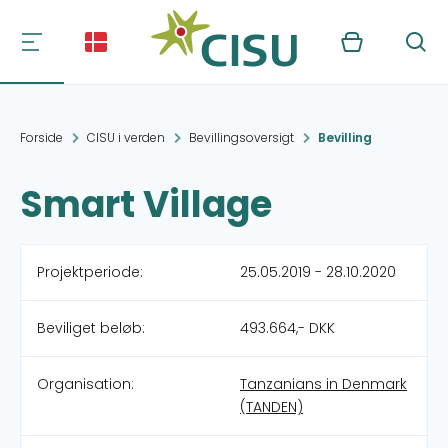
Kurv
Søg
Forside
CISU i verden
Bevillingsoversigt
Bevilling
Smart Village
Projektperiode:
25.05.2019 - 28.10.2020
Beviliget beløb:
493.664,- DKK
Organisation:
Tanzanians in Denmark
(TANDEN)