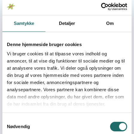
Overordnede mål
De involveret kvindegrupper opnår øget kapacitet til at
Samtykke
Detaljer
Om
drive indsatser, der kan bidrage til større
sammenhængskraft på tværs af køn og status og
dermed give dem mere indflydelse i samfundet.
Denne hjemmeside bruger cookies
Umiddelbare mål
Vi bruger cookies til at tilpasse vores indhold og
Det er målet at etablere aktiviteter, der kan skabe
annoncer, til at vise dig funktioner til sociale medier og til
fortalervirksomhed blandt projektets involveret
at analysere vores trafik. Vi deler også oplysninger om
kvindegrupper, således at de opnår kompetencer, der
din brug af vores hjemmeside med vores partnere inden
kan bidrage til større ligestilling og bæredygtig udvikling i
for sociale medier, annonceringspartnere og
deres lokalsamfund.
analysepartnere. Vores partnere kan kombinere disse
data med andre oplysninger, du har givet dem, eller som
Målgrupper
de har indsamlet fra din brug af deres tjenester.
Den primære målgruppe er de ca. 70 kvinder i mellem
ca. 20 til 40 år, der er bredt repræsenteret i maasai-
Samtykkevalg
stammerne omkring Longido-distriktet. Den sekundære
Nødvendig
målgruppe er alle dem, der skal være med til at fylde