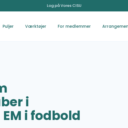
Log på Vores CISU
Puljer
Værktøjer
For medlemmer
Arrangemen
om
ber i
 EM i fodbold