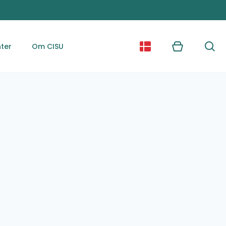
ter
Om CISU
Kurv
Søg