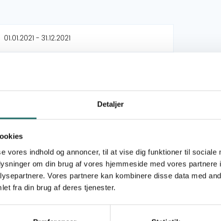
01.01.2021 - 31.12.2021
30.000,- DKK
For a new tomorrow (FANT)
Detaljer
Oplysningspuljen
ookies
Oplysningsaktivitet
se vores indhold og annoncer, til at vise dig funktioner til sociale
oplysninger om din brug af vores hjemmeside med vores partnere i
Mål 3: Sundhed og trivsel
ysepartnere. Vores partnere kan kombinere disse data med andr
Mål 5: Ligestilling mellem kønnene
et fra din brug af deres tjenester.
Mål 10: Mindre ulighed
Mål 16: Fred, retfærdighed og stærke