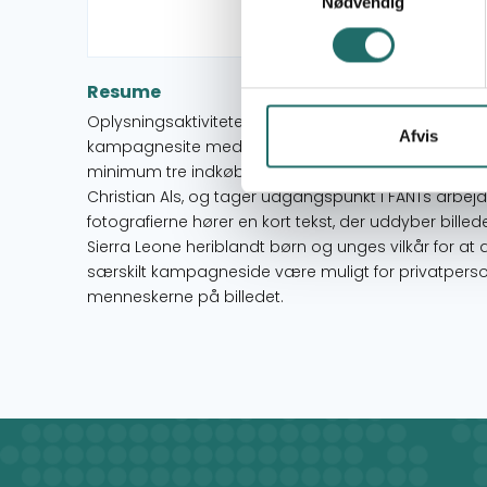
Nødvendig
Resume
Oplysningsaktiviteten består af en fotoudstilling best
Afvis
kampagnesite med yderligere information samt en 
minimum tre indkøbscentre i Danmark. Fotografierne
Christian Als, og tager udgangspunkt i FANTs arbejde
fotografierne hører en kort tekst, der uddyber billed
Sierra Leone heriblandt børn og unges vilkår for at
særskilt kampagneside være muligt for privatperso
menneskerne på billedet.