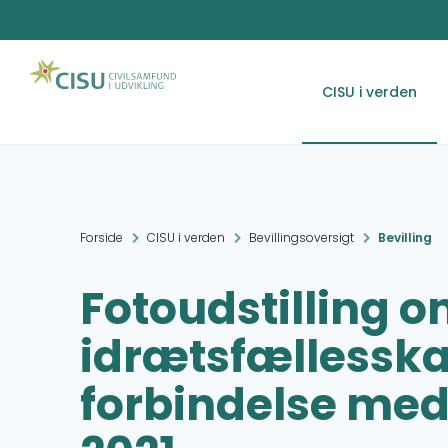
CISU i verden
Forside
CISU i verden
Bevillingsoversigt
Bevilling
Fotoudstilling 
idrætsfællesska
forbindelse med