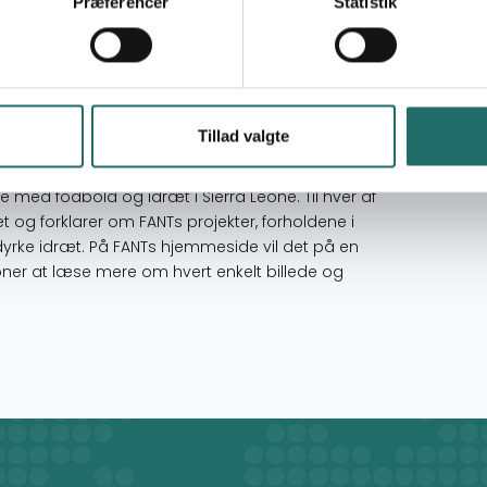
institutioner
Præferencer
Statistik
Mål 17: Partnerskaber for handling
ående af 10 billeder, 10 mindre billedtekster, et
Tillad valgte
SoMe kampagne. Udstillingen skal vises i
 bliver taget og redigeret af fotografen
 med fodbold og idræt i Sierra Leone. Til hver af
et og forklarer om FANTs projekter, forholdene i
 dyrke idræt. På FANTs hjemmeside vil det på en
ner at læse mere om hvert enkelt billede og