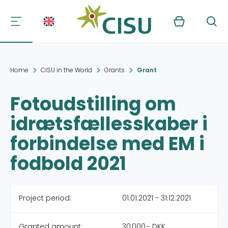
Kurv
Søg
Home
CISU in the World
Grants
Grant
Fotoudstilling om
idrætsfællesskaber i
forbindelse med EM i
fodbold 2021
Project period:
01.01.2021 - 31.12.2021
Granted amount:
30,000,- DKK