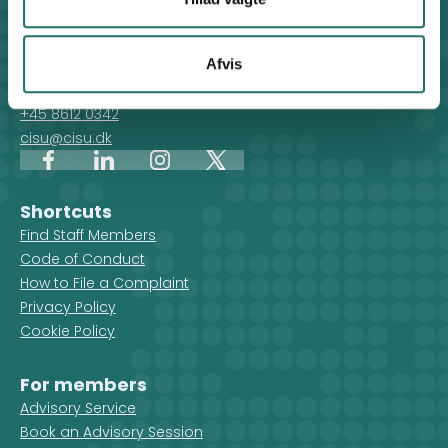
Contact
Afvis
For general enquiries, you can reach the secretariat on
weekdays from 10 am till 2 pm at:
+45 8612 0342
cisu@cisu.dk
Facebook
LinkedIn
Instagram
X
Shortcuts
Find Staff Members
Code of Conduct
How to File a Complaint
Privacy Policy
Cookie Policy
For members
Advisory Service
Book an Advisory Session