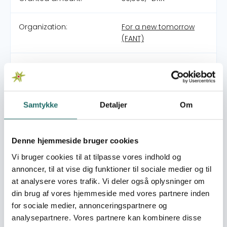
Organization:
For a new tomorrow
(FANT)
Pool:
Oplysningspuljen
Grant type:
Oplysningsaktivitet
Samtykke
Detaljer
Om
World goals:
Goal 3: Good Health
and Well-being
Denne hjemmeside bruger cookies
Goal 5: Gender Equality
Vi bruger cookies til at tilpasse vores indhold og
Goal 10: Reduced
annoncer, til at vise dig funktioner til sociale medier og til
Inequalities
at analysere vores trafik. Vi deler også oplysninger om
Goal 16: Peace, Justice
and Strong Institutions
din brug af vores hjemmeside med vores partnere inden
Goal 17: Partnerships for
for sociale medier, annonceringspartnere og
the Goals
analysepartnere. Vores partnere kan kombinere disse