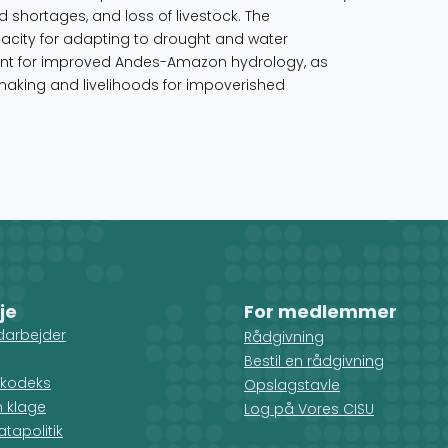
d shortages, and loss of livestock. The
city for adapting to drought and water
nt for improved Andes-Amazon hydrology, as
aking and livelihoods for impoverished
je
For medlemmer
darbejder
Rådgivning
Bestil en rådgivning
kodeks
Opslagstavle
n klage
Log på Vores CISU
tapolitik