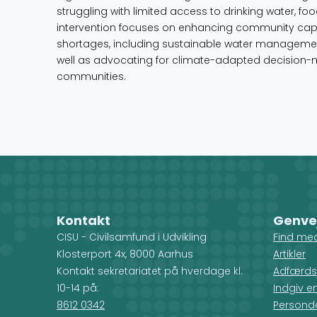
struggling with limited access to drinking water, foo
intervention focuses on enhancing community capa
shortages, including sustainable water manageme
well as advocating for climate-adapted decision-m
communities.
Kontakt
Genve
CISU - Civilsamfund i Udvikling
Find me
Klosterport 4x, 8000 Aarhus
Artikler
Kontakt sekretariatet på hverdage kl.
Adfærds
10-14 på:
Indgiv e
8612 0342
Personda