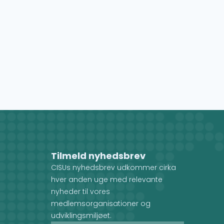
Tilmeld nyhedsbrev
CISUs nyhedsbrev udkommer cirka
hver anden uge med relevante
nyheder til vores
medlemsorganisationer og
udviklingsmiljøet.