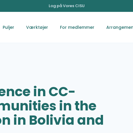
Log på Vores CISU
Puljer
Værktøjer
For medlemmer
Arrangemen
ience in CC-
unities in the
n in Bolivia and