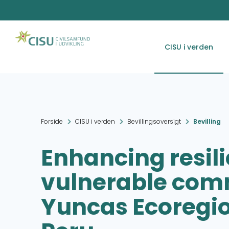
CISU i verden
Forside
CISU i verden
Bevillingsoversigt
Bevilling
Enhancing resil
vulnerable comm
Yuncas Ecoregio