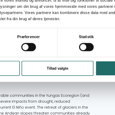
Civilsamfundspuljen
se vores indhold og annoncer, til at vise dig funktioner til sociale
oplysninger om din brug af vores hjemmeside med vores partnere i
ysepartnere. Vores partnere kan kombinere disse data med andr
Klimatilpasning (CCAM)
et fra din brug af deres tjenester.
Mål 1: Afskaf fattigdom
Mål 11: Bæredygtige byer og lokalsamfund
Præferencer
Statistik
Mål 13: Klimaindsats
Mål 15: Livet på land
Mål 17: Partnerskaber for handling
Bolivia
Tillad valgte
Peru
lnerable communities in the Yungas Ecoregion (and
e severe impacts from drought, reduced
rrent El Niño event. The retreat of glaciers in the
the Andean slopes threaten communities already