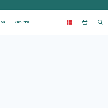
ter
Om CISU
Kurv
Søg