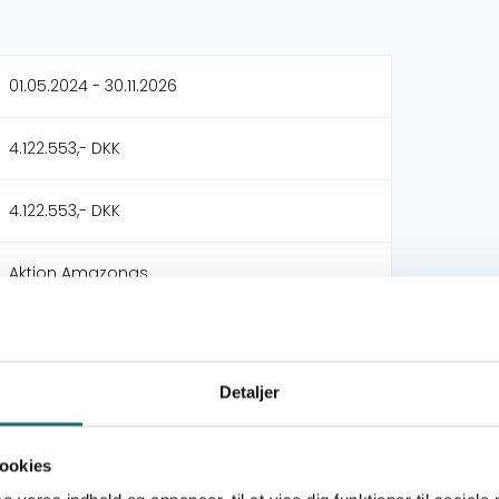
01.05.2024 - 30.11.2026
4.122.553,- DKK
4.122.553,- DKK
Aktion Amazonas
Asociación para la Conservación de la
Cuenta Amazónica - ACCA
ONG-Asociacion Boliviana para la
Detaljer
Investigación y Conservación de
Ecosistemas Andino Amazónicos
ookies