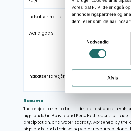
Pulje:
Vi bruger cookies til at tilpas
vores trafik. Vi deler også 
annonceringspartnere og anal
Indsatsområde:
dem, eller som de har indsaml
World goals:
Samtykkevalg
Nødvendig
Indsatser foregår i:
Afvis
Resume
The project aims to build climate resilience in vu
highlands) in Bolivia and Peru. Both countries fac
precipitation, and water scarcity, worsened by the cu
highlands and diminishing water resources along 