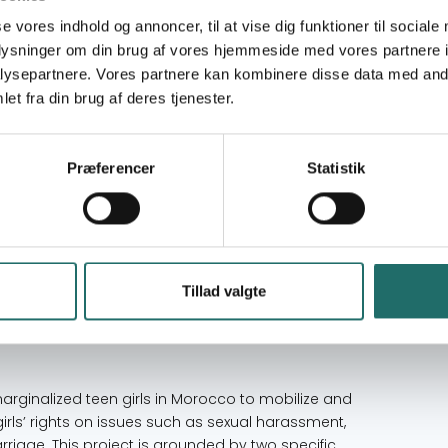
se vores indhold og annoncer, til at vise dig funktioner til sociale
Civilsamfundspuljen
oplysninger om din brug af vores hjemmeside med vores partnere i
ysepartnere. Vores partnere kan kombinere disse data med andr
Medborgerindsats
et fra din brug af deres tjenester.
Mål 1: Afskaf fattigdom
Mål 5: Ligestilling mellem kønnene
Præferencer
Statistik
Mål 10: Mindre ulighed
Mål 16: Fred, retfærdighed og stærke
institutioner
Mål 17: Partnerskaber for handling
Tillad valgte
Morocco
rginalized teen girls in Morocco to mobilize and
irls’ rights on issues such as sexual harassment,
riage. This project is grounded by two specific