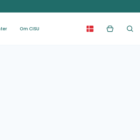
ter
Om CISU
Kurv
Søg