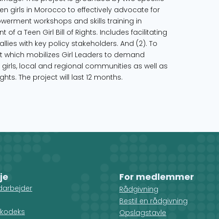
een girls in Morocco to effectively advocate for
owerment workshops and skills training in
 a Teen Girl Bill of Rights. Includes facilitating
llies with key policy stakeholders. And (2). To
ent which mobilizes Girl Leaders to demand
irls, local and regional communities as well as
ghts. The project will last 12 months.
je
For medlemmer
darbejder
Rådgivning
Bestil en rådgivning
kodeks
Opslagstavle