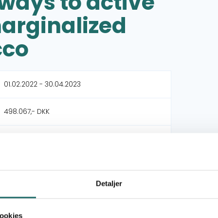
ways to active
marginalized
cco
01.02.2022 - 30.04.2023
498.067,- DKK
498.067,- DKK
Civil Connections Community Foundation
(CCCF)
Detaljer
Project Soar
ookies