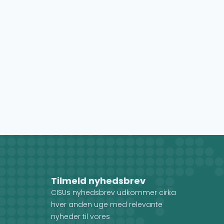
Tilmeld nyhedsbrev
CISUs nyhedsbrev udkommer cirka
hver anden uge med relevante
nyheder til vores