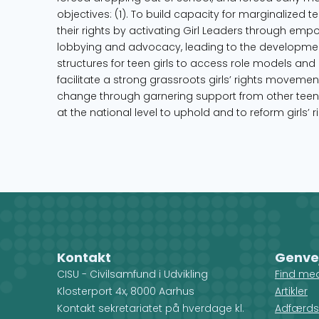
objectives: (1). To build capacity for marginalized t
their rights by activating Girl Leaders through emp
lobbying and advocacy, leading to the development of
structures for teen girls to access role models and a
facilitate a strong grassroots girls’ rights movem
change through garnering support from other teen g
at the national level to uphold and to reform girls’ ri
Kontakt
Genve
CISU - Civilsamfund i Udvikling
Find me
Klosterport 4x, 8000 Aarhus
Artikler
Kontakt sekretariatet på hverdage kl.
Adfærds