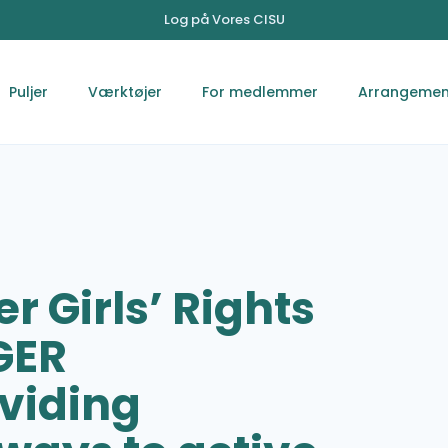
Log på Vores CISU
Puljer
Værktøjer
For medlemmer
Arrangemen
r Girls’ Rights
GER
viding