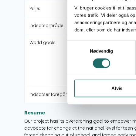
Vi bruger cookies til at tilpas
Pulje:
vores trafik. Vi deler også 
annonceringspartnere og anal
Indsatsområde:
dem, eller som de har indsaml
World goals:
Samtykkevalg
Nødvendig
Afvis
Indsatser foregår i:
Resume
Our project has its overarching goal to empower ma
advocate for change at the national level for teen g
forced dropping out of school, and forced early mar