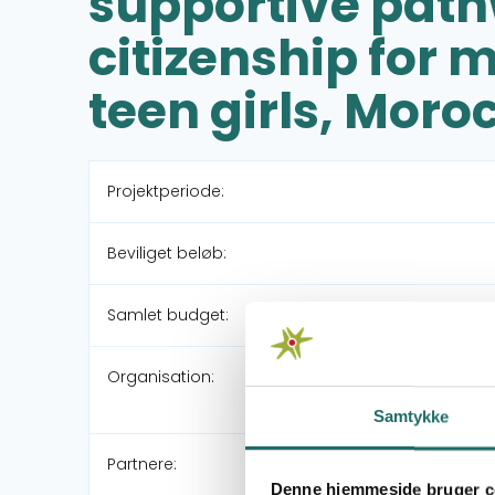
supportive path
citizenship for 
teen girls, Moro
Projektperiode:
Beviliget beløb:
Samlet budget:
Organisation:
Samtykke
Partnere:
Denne hjemmeside bruger c