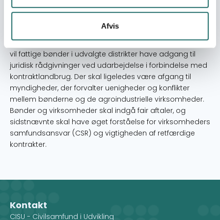
Alle interessenter, der er involveret i kontraktlandbrug,
skal styrkes i deres kundskab vedrørende juridiske
Afvis
aspekter indenfor kontraktlandbrug. Målgruppen er
etniske minoriteter i det nordlige Vietnam og. Ultimo 2017
vil fattige bønder i udvalgte distrikter have adgang til
juridisk rådgivninger ved udarbejdelse i forbindelse med
kontraktlandbrug. Der skal ligeledes være afgang til
myndigheder, der forvalter uenigheder og konflikter
mellem bønderne og de agroindustrielle virksomheder.
Bønder og virksomheder skal indgå fair aftaler, og
sidstnævnte skal have øget forståelse for virksomheders
samfundsansvar (CSR) og vigtigheden af retfærdige
kontrakter.
Kontakt
CISU - Civilsamfund i Udvikling