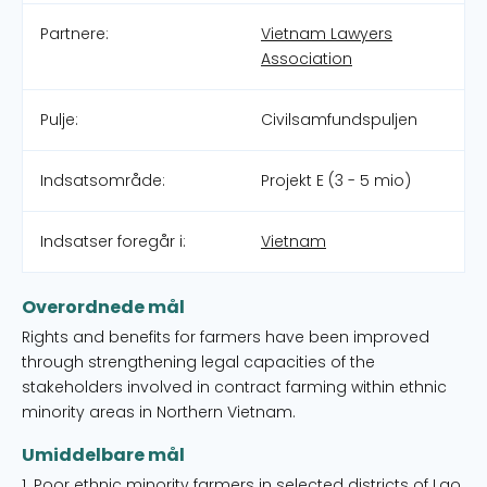
Partnere:
Vietnam Lawyers
Association
Pulje:
Civilsamfundspuljen
Indsatsområde:
Projekt E (3 - 5 mio)
Indsatser foregår i:
Vietnam
Overordnede mål
Rights and benefits for farmers have been improved
through strengthening legal capacities of the
stakeholders involved in contract farming within ethnic
minority areas in Northern Vietnam.
Umiddelbare mål
1. Poor ethnic minority farmers in selected districts of Lao