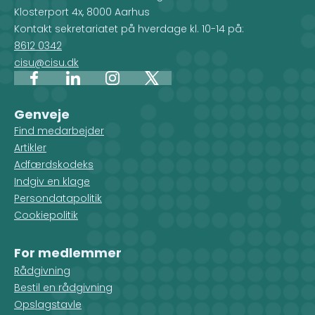
Klosterport 4x, 8000 Aarhus
Kontakt sekretariatet på hverdage kl. 10-14 på:
8612 0342
cisu@cisu.dk
Facebook
LinkedIn
Instagram
X
Genveje
Find medarbejder
Artikler
Adfærdskodeks
Indgiv en klage
Persondatapolitik
Cookiepolitik
For medlemmer
Rådgivning
Bestil en rådgivning
Opslagstavle