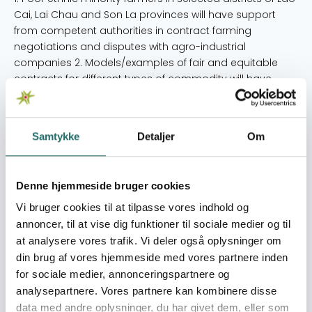
Cai, Lai Chau and Son La provinces will have support
from competent authorities in contract farming
negotiations and disputes with agro-industrial
companies 2. Models/examples of fair and equitable
contracts for different types of commodity will have
been developed between Farmer Groups and Agro-
Industrial Companies in which both parties understand
their responsibilities and gain mutual benefit 3. The
Samtykke
Detaljer
Om
potentials of the Vietnam Lawyers Association and its
Legal Consulting Centers as trusted intermediaries will
have been recognized by agro-industrial companies
Denne hjemmeside bruger cookies
and provincial and national policy makers.
Vi bruger cookies til at tilpasse vores indhold og
Målgrupper
annoncer, til at vise dig funktioner til sociale medier og til
The primary target group of the project is poor and
at analysere vores trafik. Vi deler også oplysninger om
disadvantaged farmers, mainly, but not exclusively,
din brug af vores hjemmeside med vores partnere inden
among ethnic minorities, who are involved in contract
for sociale medier, annonceringspartnere og
farming with local agro-industrial companies. The
analysepartnere. Vores partnere kan kombinere disse
project focuses on farmer groups from previous
data med andre oplysninger, du har givet dem, eller som