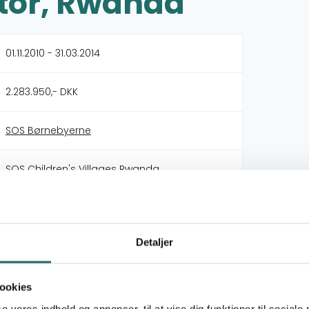
tor, Rwanda
01.11.2010 - 31.03.2014
2.283.950,- DKK
SOS Børnebyerne
SOS Children's Villages Rwanda
Civilsamfundspuljen
Detaljer
Projekt D (1 - 3 mio)
Rwanda
ookies
se vores indhold og annoncer, til at vise dig funktioner til sociale