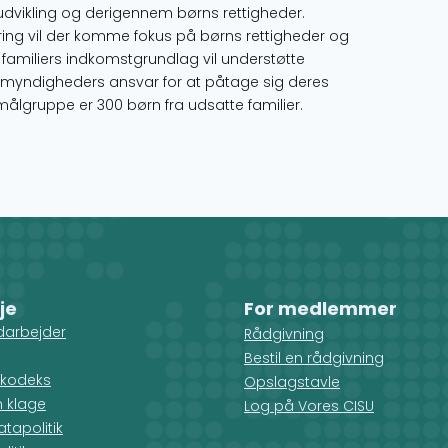
dvikling og derigennem børns rettigheder.
ing vil der komme fokus på børns rettigheder og
 familiers indkomstgrundlag vil understøtte
 myndigheders ansvar for at påtage sig deres
målgruppe er 300 børn fra udsatte familier.
je
For medlemmer
darbejder
Rådgivning
Bestil en rådgivning
kodeks
Opslagstavle
n klage
Log på Vores CISU
tapolitik