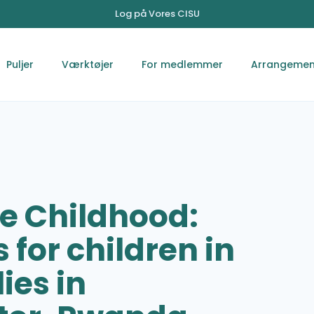
Log på Vores CISU
Puljer
Værktøjer
For medlemmer
Arrangemen
fe Childhood:
 for children in
ies in