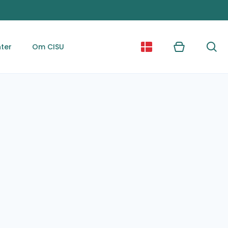
ter
Om CISU
Kurv
Søg