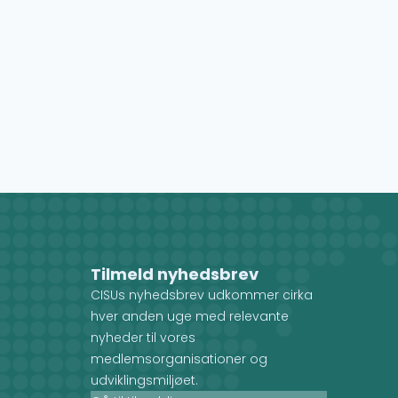
Tilmeld nyhedsbrev
CISUs nyhedsbrev udkommer cirka
hver anden uge med relevante
nyheder til vores
medlemsorganisationer og
udviklingsmiljøet.