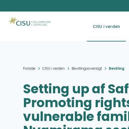
CISU i verden
Forside
CISU i verden
Bevillingsoversigt
Bevilling
Setting up af Sa
Promoting rights
vulnerable famil