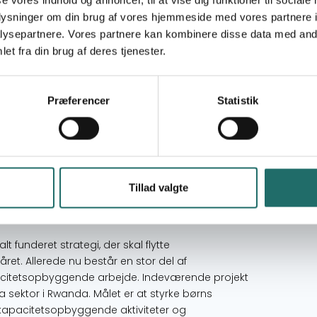
oplysninger om din brug af vores hjemmeside med vores partnere i
ysepartnere. Vores partnere kan kombinere disse data med andr
rama i Kayonza distriktet i Rwanda.
et fra din brug af deres tjenester.
satorisk kapacitet til at arbejde rettighedsbaseret
. Går mindst 70 % af børn mellem 7 og 9 år (som
Præferencer
Statistik
er i skole 3. Er mindst 70 % af børn under tre år fra
) fra udsatte familier. Disse familier (forældre
Tillad valgte
 og er fortrinsvis kvinder.
 funderet strategi, der skal flytte
året. Allerede nu består en stor del af
citetsopbyggende arbejde. Indeværende projekt
 sektor i Rwanda. Målet er at styrke børns
 kapacitetsopbyggende aktiviteter og