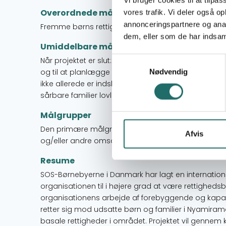
Overordnede mål
vores trafik. Vi deler også 
annonceringspartnere og anal
Fremme børns rettigheder i sårbare familier i Nyami
dem, eller som de har indsaml
Umiddelbare mål
Samtykkevalg
Når projektet er slut: 1. Har SOS Rwanda øget organi
og til at planlægge og udføre fortalervirksomhed 2
Nødvendig
ikke allerede er indskrevet i skole) fra sårbare famili
sårbare familier lovligt registreret
Målgrupper
Den primære målgruppe er 300 børn (piger og drenge
Afvis
og/eller andre omsorgspersoner) er også målgruppe
Resume
SOS-Børnebyerne i Danmark har lagt en internationalt
organisationen til i højere grad at være rettighedsb
organisationens arbejde af forebyggende og kapa
retter sig mod udsatte børn og familier i Nyamirama
basale rettigheder i området. Projektet vil gennem