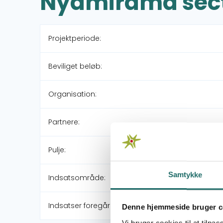
Nyamirama sec
Projektperiode:
Beviliget beløb:
Organisation:
Partnere:
Pulje:
Samtykke
Indsatsområde:
Indsatser foregår i:
Denne hjemmeside bruger c
Vi bruger cookies til at tilpas