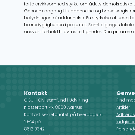
fortalervirksomhed styrke områdets demokratiske u
Gennem adgang til uddannelse og fødselsregistrer
betydningen af uddannelse. En styrkelse af udsatte
bæredygtigheden i projektet. Samtidig øges lokale
ansvar i forhold til børns rettigheder. Den primære 
Kontakt
Genve
CISU - Civilsamfund i Udvikling
Find me
Klosterport 4x, 8000 Aarhus
Artikler
Kontakt sekretariatet på hverdage kl.
Adfærds
10-14 på:
Indgiv e
8612 0342
Personda