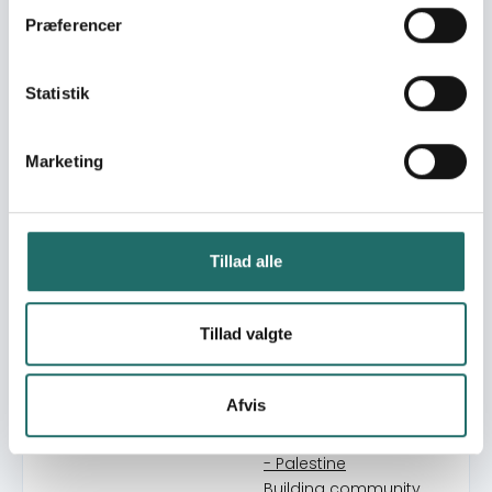
vulnerable, conflict
Præferencer
affected population in
Northern Ethiopia.
Community Action for
Statistik
Quality Alternative Care
and Protection II - in
Kenya, Rwanda,
Marketing
Tanzania and Zanzibar
Community Action for
Quality Alternative Care
and Protection in
Tillad alle
Kenya, Rwanda,
Tanzania and Zanzibar
Tillad valgte
Flood response in
Somali region
Strengthening
Afvis
vulnerable families in
Bethlehem and Hebron
- Palestine
Building community