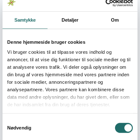
To develop a
partnership model for
improved maternal
Samtykke
Detaljer
Om
and new-born health in
Ethiopia
Lifesaving support to
Denne hjemmeside bruger cookies
households affected by
Vi bruger cookies til at tilpasse vores indhold og
draughts in Sahil region
annoncer, til at vise dig funktioner til sociale medier og til
Community Action for
at analysere vores trafik. Vi deler også oplysninger om
Quality Alternative Care
din brug af vores hjemmeside med vores partnere inden
II
for sociale medier, annonceringspartnere og
Setting up af Safe
analysepartnere. Vores partnere kan kombinere disse
Childhood: Promoting
data med andre oplysninger, du har givet dem, eller som
rights for children in
de har indsamlet fra din brug af deres tjenester.
vulnerable families in
Nyamirama sector,
Rwanda
Samtykkevalg
Humanitarian
Nødvendig
assistance to the most