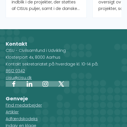
indblik i de projekter, der støttes
oversigt over
af CISUs puljer, samt i de danske
projekter, som
organisationer og deres partnere,
puljer rundt o
som administrerer projekterne.
igangværende 
Når du vælger et land på kortet,
kan desuden f
får du et overblik over de
indsatstyper,
forskellige projekter, men du ser
Kontakt
også, hvilke CISU-
CISU - Civilsamfund i Udvikling
medlemsorganisationer, der
Klosterport 4x, 8000 Aarhus
arbejder i det pågældende land.
Kontakt sekretariatet på hverdage kl. 10-14 på:
8612 0342
cisu@cisu.dk
Facebook
LinkedIn
Instagram
X
Genveje
Find medarbejder
Artikler
Adfærdskodeks
Indgiv en klage