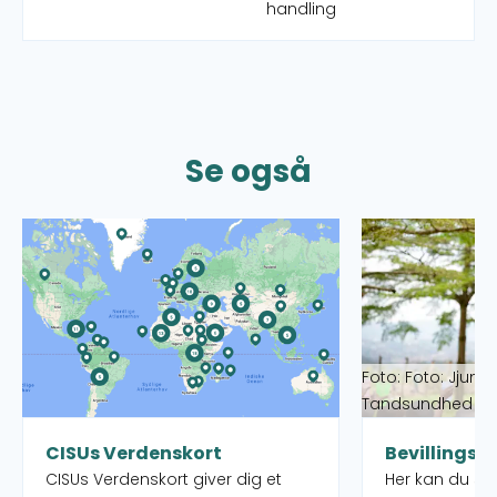
handling
Se også
Læs mere om CISUs Verdenskort
Læs mere om Bev
Foto: Foto: Jjumb
Tandsundhed Ud
CISUs Verdenskort
Bevillingso
CISUs Verdenskort giver dig et
Her kan du s