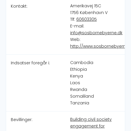
Amerikavej 15C
Kontakt:
1756 København V
Tlf:
60603305
E-mail:
info@sosbornebyerne.dk
Web:
http://www.sosbornebyerne.
Cambodia
Indsatser foregår i:
Ethiopia
Kenya
Laos
Rwanda
Somaliland
Tanzania
Building civil society
Bevillinger:
engagement for