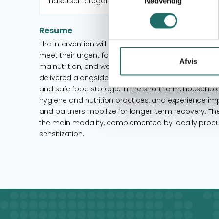
Indsatser foregår i:
Nødvendig
Resume
The intervention will enable 650 displaced and host 
meet their urgent food and hygiene needs during a
Afvis
malnutrition, and water-borne disease. Through shor
delivered alongside distributions, families will also
and safe food storage. In the short term, househol
hygiene and nutrition practices, and experience imp
and partners mobilize for longer-term recovery. Th
the main modality, complemented by locally procur
sensitization.