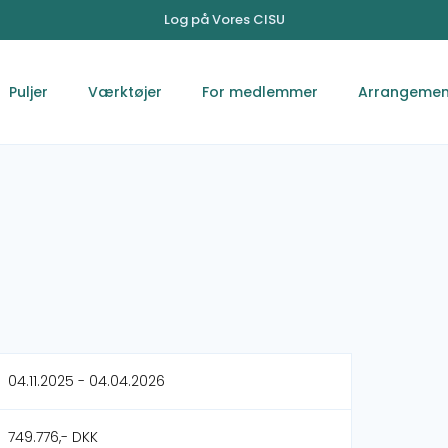
Log på Vores CISU
Puljer
Værktøjer
For medlemmer
Arrangemen
04.11.2025 - 04.04.2026
749.776,- DKK