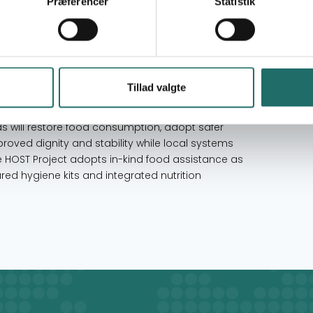
Mozambique
Præferencer
Statistik
households in Alua (Eráti District, Nampula) to
 one-month crisis window, preventing hunger,
Tillad valgte
t nutrition and hygiene sensitization sessions
 gain knowledge on balanced diets, infant feeding,
ds will restore food consumption, adopt safer
roved dignity and stability while local systems
e HOST Project adopts in-kind food assistance as
ed hygiene kits and integrated nutrition