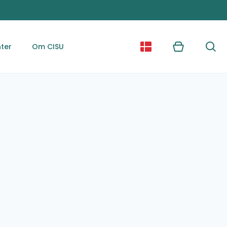
ter
Om CISU
Kurv
Søg