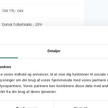
749.776,- DKK
Dansk Folkehjælp - DFH
AJOAGO MOZAMBIQUE
Detaljer
DERF - Nødhjælpspuljen
25-014-SP-Displacement Crisis in
ookies
Mozambique
se vores indhold og annoncer, til at vise dig funktioner til sociale
oplysninger om din brug af vores hjemmeside med vores partnere i
Mål 1: Afskaf fattigdom
ysepartnere. Vores partnere kan kombinere disse data med andr
Mål 2: Stop sult
et fra din brug af deres tjenester.
Mål 3: Sundhed og trivsel